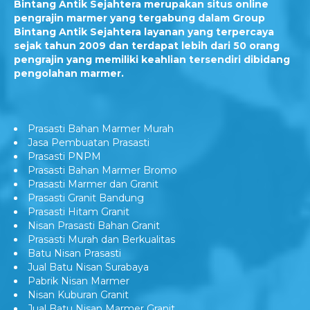
Bintang Antik Sejahtera merupakan situs online
pengrajin marmer yang tergabung dalam Group
Bintang Antik Sejahtera layanan yang terpercaya
sejak tahun 2009 dan terdapat lebih dari 50 orang
pengrajin yang memiliki keahlian tersendiri dibidang
pengolahan marmer.
Prasasti Bahan Marmer Murah
Jasa Pembuatan Prasasti
Prasasti PNPM
Prasasti Bahan Marmer Bromo
Prasasti Marmer dan Granit
Prasasti Granit Bandung
Prasasti Hitam Granit
Nisan Prasasti Bahan Granit
Prasasti Murah dan Berkualitas
Batu Nisan Prasasti
Jual Batu Nisan Surabaya
Pabrik Nisan Marmer
Nisan Kuburan Granit