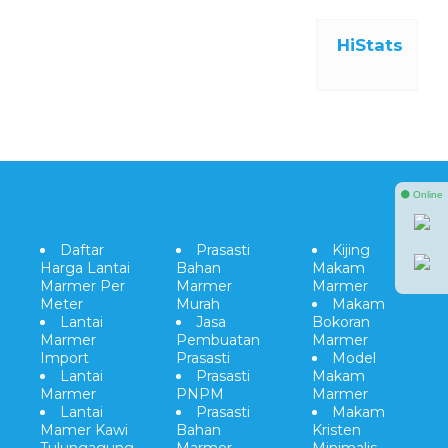
HiStats
⚫ Online
Daftar
Prasasti
Kijing
Harga Lantai
Bahan
Makam
Marmer Per
Marmer
Marmer
Meter
Murah
Makam
Lantai
Jasa
Bokoran
Marmer
Pembuatan
Marmer
Import
Prasasti
Model
Lantai
Prasasti
Makam
Marmer
PNPM
Marmer
Lantai
Prasasti
Makam
Mamer Kawi
Bahan
Kristen