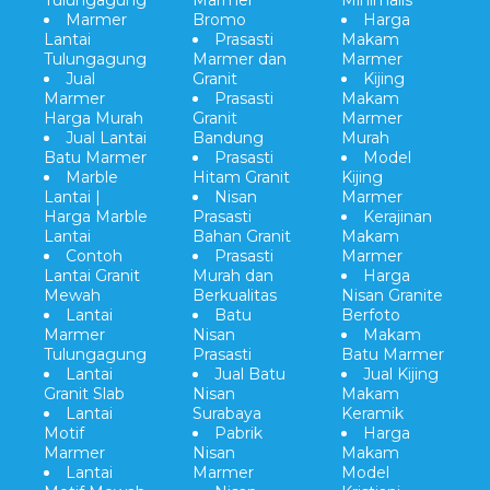
Tulungagung
Marmer
Minimalis
Marmer
Bromo
Harga
Lantai
Prasasti
Makam
Tulungagung
Marmer dan
Marmer
Jual
Granit
Kijing
Marmer
Prasasti
Makam
Harga Murah
Granit
Marmer
Jual Lantai
Bandung
Murah
Batu Marmer
Prasasti
Model
Marble
Hitam Granit
Kijing
Lantai |
Nisan
Marmer
Harga Marble
Prasasti
Kerajinan
Lantai
Bahan Granit
Makam
Contoh
Prasasti
Marmer
Lantai Granit
Murah dan
Harga
Mewah
Berkualitas
Nisan Granite
Lantai
Batu
Berfoto
Marmer
Nisan
Makam
Tulungagung
Prasasti
Batu Marmer
Lantai
Jual Batu
Jual Kijing
Granit Slab
Nisan
Makam
Lantai
Surabaya
Keramik
Motif
Pabrik
Harga
Marmer
Nisan
Makam
Lantai
Marmer
Model