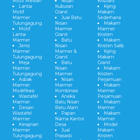
Motif Mewah
Nisan
Kristiani
Lantai
Kuburan
Kijing
Motif
Granit
Makam
Marmer
Jual Batu
Sederhana
Tulungagung
Nisan
Makam
Motif
Marmer
Marmer
Lantai
Granit
Kristen
Marmer
Batu
Makam
Jenis
Nisan
Kristen Salib
Marmer
Marmer &
Kijing
Tulungagung
Granit
Makam
Meja
Batu
Granit
Marmer
Nisan
Makam
Tulungagung
Marmer
Kristen
Asbak
Nisan
Perjamuan
Marmer
Marmer
Makam
Modifikasi
Kombinasi
Marmer
Wastafel
Aneka
Perjamuan
Marmer
Batu Nisan
Makam
Desain
Batu Alam
Marmer
Wastafel
Papan
Makam
Marmer
Nama Kantor
Marmer
Kerajinan
Desa
Model
Marmer
Jual
Makam
Tulungagung
Prasasti
Kristen