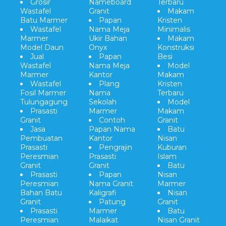
Grosir
Nameboard
Terbaru
Wastafel
Granit
Makam
Batu Marmer
Papan
Kristen
Wastafel
Nama Meja
Minimalis
Marmer
Ukir Bahan
Makam
Model Daun
Onyx
Konstruksi
Jual
Papan
Besi
Wastafel
Nama Meja
Model
Marmer
Kantor
Makam
Wastafel
Plang
Kristen
Fosil Marmer
Nama
Terbaru
Tulungagung
Sekolah
Model
Prasasti
Marmer
Makam
Granit
Contoh
Granit
Jasa
Papan Nama
Batu
Pembuatan
Kantor
Nisan
Prasasti
Pengrajin
Kuburan
Peresmian
Prasasti
Islam
Granit
Granit
Batu
Prasasti
Papan
Nisan
Peresmian
Nama Granit
Marmer
Bahan Batu
Kaligrafi
Nisan
Granit
Patung
Granit
Prasasti
Marmer
Batu
Peresmian
Malaikat
Nisan Granit