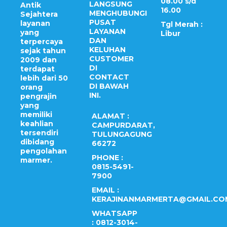
08.00 s/d
LANGSUNG
Antik
16.00
MENGHUBUNGI
Sejahtera
PUSAT
layanan
Tgl Merah :
LAYANAN
yang
Libur
DAN
terpercaya
KELUHAN
sejak tahun
CUSTOMER
2009 dan
DI
terdapat
CONTACT
lebih dari 50
DI BAWAH
orang
INI.
pengrajin
yang
memiliki
ALAMAT :
keahlian
CAMPURDARAT,
tersendiri
TULUNGAGUNG
dibidang
66272
pengolahan
PHONE :
marmer.
0815-5491-
7900
EMAIL :
KERAJINANMARMERTA@GMAIL.CO
WHATSAPP
: 0812-3014-