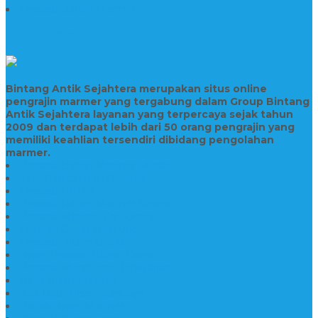
Prasasti Bahan Marmer
TENTANG KAMI
Bintang Antik Sejahtera merupakan situs online
pengrajin marmer yang tergabung dalam Group Bintang
Antik Sejahtera layanan yang terpercaya sejak tahun
2009 dan terdapat lebih dari 50 orang pengrajin yang
memiliki keahlian tersendiri dibidang pengolahan
marmer.
Prasasti Bahan Marmer Murah
Jasa Pembuatan Prasasti
Prasasti PNPM
Prasasti Bahan Marmer Bromo
Prasasti Marmer dan Granit
Prasasti Granit Bandung
Prasasti Hitam Granit
Nisan Prasasti Bahan Granit
Prasasti Murah dan Berkualitas
Batu Nisan Prasasti
Jual Batu Nisan Surabaya
Pabrik Nisan Marmer