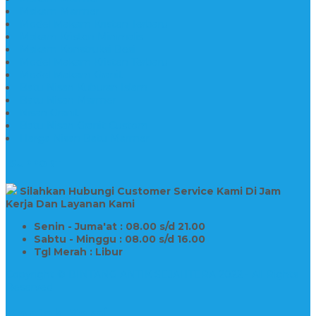
Makam Marmer
Model Makam Kristen Terbaru
Makam Kristen Minimalis
Makam Konstruksi Besi
Model Makam Kristen Terbaru
Model Makam Granit
Batu Nisan Kuburan Islam
Batu Nisan Marmer
Nisan Granit
Batu Nisan Granit Custom
Harga Nisan Batu Marmer
SUPPORT
Silahkan Hubungi Customer Service Kami Di Jam
Kerja Dan Layanan Kami
Senin - Juma'at : 08.00 s/d 21.00
Sabtu - Minggu : 08.00 s/d 16.00
Tgl Merah : Libur
Copyright © BINTANG ANTIK SEJAHTERA 2022 - All Rights
Reserved
Kontak Kami