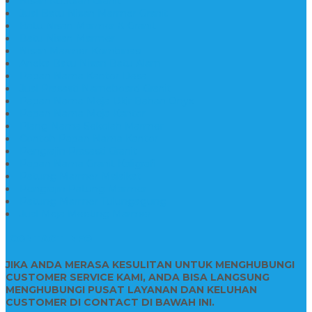
Nisan Kuburan Granit
Jual Batu Nisan Marmer Granit
Batu Nisan Marmer & Granit
Batu Nisan Marmer
Nisan Marmer Kombinasi
Aneka Batu Nisan Batu Alam
Papan Nama Kantor Desa
Jual Prasasti Nameboard Granit
Papan Nama Meja Ukir Bahan Onyx
Papan Nama Meja Kantor
Plang Nama Sekolah Marmer
Contoh Papan Nama Kantor
Pengrajin Prasasti Granit
Papan Nama Granit Kaligrafi
Patung Marmer Malaikat
Pengrajin Patung Marmer
Patung Marmer Tulungagung
Jual Meja Meeting Marmer
CONTACT INFO
JIKA ANDA MERASA KESULITAN UNTUK MENGHUBUNGI
CUSTOMER SERVICE KAMI, ANDA BISA LANGSUNG
MENGHUBUNGI PUSAT LAYANAN DAN KELUHAN
CUSTOMER DI CONTACT DI BAWAH INI.