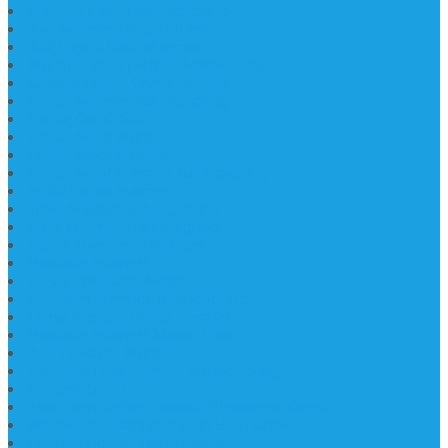
Marmer Lantai Tulungagung
Jual Marmer Harga Murah
Jual Lantai Batu Marmer
Marble Lantai | Harga Marble Lantai
Contoh Lantai Granit Mewah
Lantai Marmer Tulungagung
Lantai Granit Slab
Lantai Motif Marmer
Lantai Motif Mewah
Lantai Motif Marmer Tulungagung
Motif Lantai Marmer
Jenis Marmer Tulungagung
Meja Marmer Tulungagung
Asbak Marmer Modifikasi
Wastafel Marmer
Desain Wastafel Marmer
Kerajinan Marmer Tulungagung
Grosir Wastafel Batu Marmer
Wastafel Marmer Model Daun
Jual Wastafel Marmer
Wastafel Fosil Marmer Tulungagung
Prasasti Granit
Jasa Pembuatan Prasasti Peresmian Granit
Prasasti Peresmian Bahan Batu Granit
Prasasti Peresmian Marmer