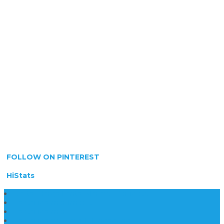
FOLLOW ON PINTEREST
HiStats
Daftar Harga Lantai Marmer Per Meter
Lantai Marmer Import
Lantai Marmer
Lantai Mamer Kawi Tulungagung