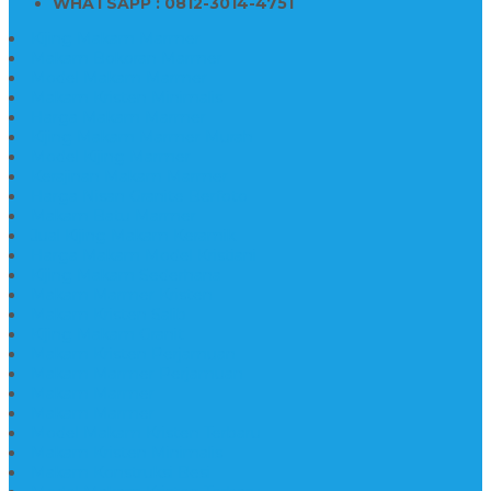
WHATSAPP : 0812-3014-4751
Kijing Makam Marmer
Makam Bokoran Marmer
Model Makam Marmer
Makam Kristen Minimalis
Harga Makam Marmer
Kijing Makam Marmer Murah
Model Kijing Marmer
Kerajinan Makam Marmer
Harga Nisan Granite Berfoto
Makam Batu Marmer
Jual Kijing Makam Keramik
Harga Makam Model Kristiani
Kijing Makam Sederhana
Makam Marmer Kristen
Makam Kristen Salib
Kijing Makam Granit
Makam Kristen Perjamuan
Makam Marmer Perjamuan
Makam Marmer
Makam Marmer
Model Makam Kristen Terbaru
Makam Kristen Minimalis
Makam Konstruksi Besi