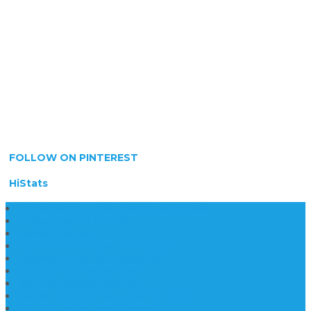
FOLLOW ON PINTEREST
HiStats
Daftar Harga Lantai Marmer Per Meter
Lantai Marmer Import
Lantai Marmer
Lantai Mamer Kawi Tulungagung
Marmer Lantai Tulungagung
Jual Marmer Harga Murah
Jual Lantai Batu Marmer
Marble Lantai | Harga Marble Lantai
Contoh Lantai Granit Mewah