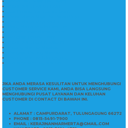
Aneka Batu Nisan Batu Alam
Papan Nama Kantor Desa
Jual Prasasti Nameboard Granit
Papan Nama Meja Ukir Bahan Onyx
Papan Nama Meja Kantor
Plang Nama Sekolah Marmer
Contoh Papan Nama Kantor
Pengrajin Prasasti Granit
Papan Nama Granit Kaligrafi
Patung Marmer Malaikat
Pengrajin Patung Marmer
Patung Marmer Tulungagung
Jual Meja Meeting Marmer
CONTACT INFO
JIKA ANDA MERASA KESULITAN UNTUK MENGHUBUNGI
CUSTOMER SERVICE KAMI, ANDA BISA LANGSUNG
MENGHUBUNGI PUSAT LAYANAN DAN KELUHAN
CUSTOMER DI CONTACT DI BAWAH INI.
ALAMAT : CAMPURDARAT, TULUNGAGUNG 66272
PHONE : 0815-5491-7900
EMAIL : KERAJINANMARMERTA@GMAIL.COM