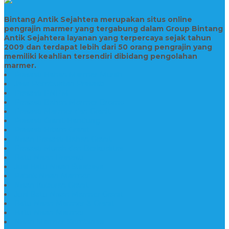
Bintang Antik Sejahtera merupakan situs online
pengrajin marmer yang tergabung dalam Group Bintang
Antik Sejahtera layanan yang terpercaya sejak tahun
2009 dan terdapat lebih dari 50 orang pengrajin yang
memiliki keahlian tersendiri dibidang pengolahan
marmer.
Prasasti Bahan Marmer Murah
Jasa Pembuatan Prasasti
Prasasti PNPM
Prasasti Bahan Marmer Bromo
Prasasti Marmer dan Granit
Prasasti Granit Bandung
Prasasti Hitam Granit
Nisan Prasasti Bahan Granit
Prasasti Murah dan Berkualitas
Batu Nisan Prasasti
Jual Batu Nisan Surabaya
Pabrik Nisan Marmer
Nisan Kuburan Granit
Jual Batu Nisan Marmer Granit
Batu Nisan Marmer & Granit
Batu Nisan Marmer
Nisan Marmer Kombinasi