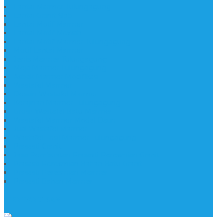
Lantai Marmer Tulungagung
Lantai Granit Slab
Lantai Motif Marmer
Lantai Motif Mewah
Lantai Motif Marmer Tulungagung
Motif Lantai Marmer
Jenis Marmer Tulungagung
Meja Marmer Tulungagung
Asbak Marmer Modifikasi
Wastafel Marmer
Desain Wastafel Marmer
Kerajinan Marmer Tulungagung
Grosir Wastafel Batu Marmer
Wastafel Marmer Model Daun
Jual Wastafel Marmer
Wastafel Fosil Marmer Tulungagung
Prasasti Granit
Jasa Pembuatan Prasasti Peresmian Granit
Prasasti Peresmian Bahan Batu Granit
Prasasti Peresmian Marmer
Prasasti Bahan Marmer
TENTANG KAMI