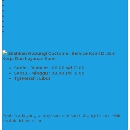
Model Makam Kristen Terbaru
Model Makam Granit
Batu Nisan Kuburan Islam
Batu Nisan Marmer
Nisan Granit
Batu Nisan Granit Custom
Harga Nisan Batu Marmer
SUPPORT
Silahkan Hubungi Customer Service Kami Di Jam
Kerja Dan Layanan Kami
Senin - Juma'at : 08.00 s/d 21.00
Sabtu - Minggu : 08.00 s/d 16.00
Tgl Merah : Libur
Copyright © BINTANG ANTIK SEJAHTERA 2022 - All Rights
Reserved
Kontak Kami
Apabila ada yang ditanyakan, silahkan hubungi kami melalui
kontak di bawah ini.