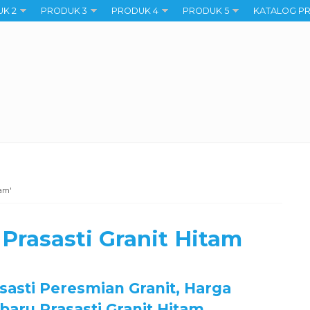
K 2
PRODUK 3
PRODUK 4
PRODUK 5
KATALOG P
tam'
Prasasti Granit Hitam
sasti Peresmian Granit, Harga
baru Prasasti Granit Hitam