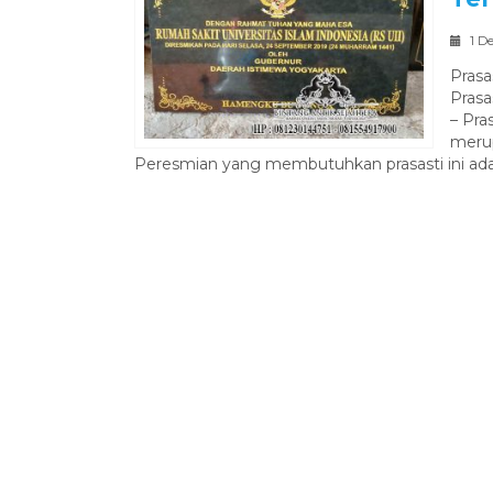
1 D
Prasa
Prasa
– Pra
merup
Peresmian yang membutuhkan prasasti ini ada