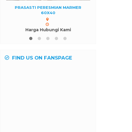
MAKAM EROPA GRANIT
NISAN KUBUR
BLACKNERRO
Harga H
Harga Hubungi Kami
FIND US ON FANSPAGE