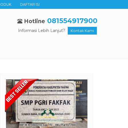
RODUK
DAFTAR ISI
081554917900
Hotline
Informasi Lebih Lanjut?
Kontak Kami