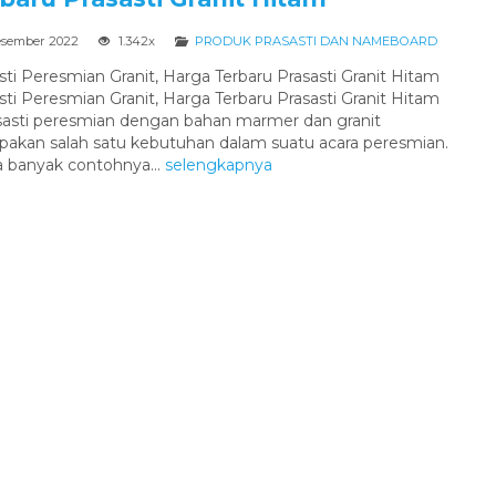
PRASASTI PERESMIAN MARMER
esember 2022
1.342x
PRODUK PRASASTI DAN NAMEBOARD
60X40
sti Peresmian Granit, Harga Terbaru Prasasti Granit Hitam
sti Peresmian Granit, Harga Terbaru Prasasti Granit Hitam
Harga Hubungi Kami
sasti peresmian dengan bahan marmer dan granit
akan salah satu kebutuhan dalam suatu acara peresmian.
 banyak contohnya...
selengkapnya