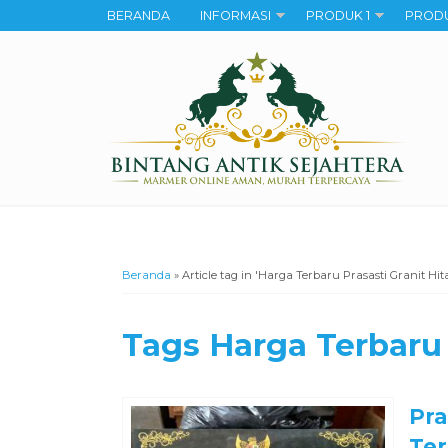
BERANDA
INFORMASI
PRODUK 1
PRODU
Beranda
»
Article tag in 'Harga Terbaru Prasasti Granit Hi
Tags
Harga Terbaru 
Pra
Ter