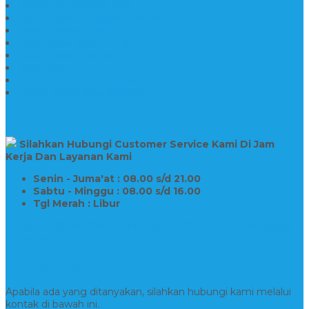
Makam Konstruksi Besi
Model Makam Kristen Terbaru
Model Makam Granit
Batu Nisan Kuburan Islam
Batu Nisan Marmer
Nisan Granit
Batu Nisan Granit Custom
Harga Nisan Batu Marmer
SUPPORT
Silahkan Hubungi Customer Service Kami Di Jam
Kerja Dan Layanan Kami
Senin - Juma'at : 08.00 s/d 21.00
Sabtu - Minggu : 08.00 s/d 16.00
Tgl Merah : Libur
Copyright © BINTANG ANTIK SEJAHTERA 2022 - All Rights
Reserved
Kontak Kami
Apabila ada yang ditanyakan, silahkan hubungi kami melalui
kontak di bawah ini.