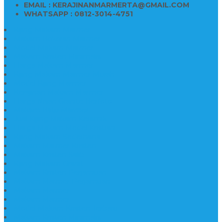
EMAIL : KERAJINANMARMERTA@GMAIL.COM
WHATSAPP : 0812-3014-4751
Kijing Makam Marmer
Makam Bokoran Marmer
Model Makam Marmer
Makam Kristen Minimalis
Harga Makam Marmer
Kijing Makam Marmer Murah
Model Kijing Marmer
Kerajinan Makam Marmer
Harga Nisan Granite Berfoto
Makam Batu Marmer
Jual Kijing Makam Keramik
Harga Makam Model Kristiani
Kijing Makam Sederhana
Makam Marmer Kristen
Makam Kristen Salib
Kijing Makam Granit
Makam Kristen Perjamuan
Makam Marmer Perjamuan
Makam Marmer
Makam Marmer
Model Makam Kristen Terbaru
Makam Kristen Minimalis