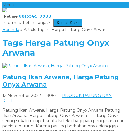
Menu
081554917900
Hotline
Informasi Lebih Lanjut?
Kontak Kami
Beranda
»
Article tag in 'Harga Patung Onyx Arwana'
Tags
Harga Patung Onyx
Arwana
Patung Ikan Arwana, Harga Patung
Onyx Arwana
12 November 2022
906x
PRODUK PATUNG DAN
RELIEF
Patung Ikan Arwana, Harga Patung Onyx Arwana Patung
Ikan Arwana, Harga Patung Onyx Arwana – Patung Onyx
sering sekali menjadi suatu koleksi bagi para pengusaha dan
pecinta patung. Karena patung berbahan onyx dianggap