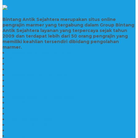
Bintang Antik Sejahtera merupakan situs online
pengrajin marmer yang tergabung dalam Group Bintang
Antik Sejahtera layanan yang terpercaya sejak tahun
2009 dan terdapat lebih dari 50 orang pengrajin yang
memiliki keahlian tersendiri dibidang pengolahan
marmer.
Prasasti Bahan Marmer Murah
Jasa Pembuatan Prasasti
Prasasti PNPM
Prasasti Bahan Marmer Bromo
Prasasti Marmer dan Granit
Prasasti Granit Bandung
Prasasti Hitam Granit
Nisan Prasasti Bahan Granit
Prasasti Murah dan Berkualitas
Batu Nisan Prasasti
Jual Batu Nisan Surabaya
Pabrik Nisan Marmer
Nisan Kuburan Granit
Jual Batu Nisan Marmer Granit
Batu Nisan Marmer & Granit
Batu Nisan Marmer