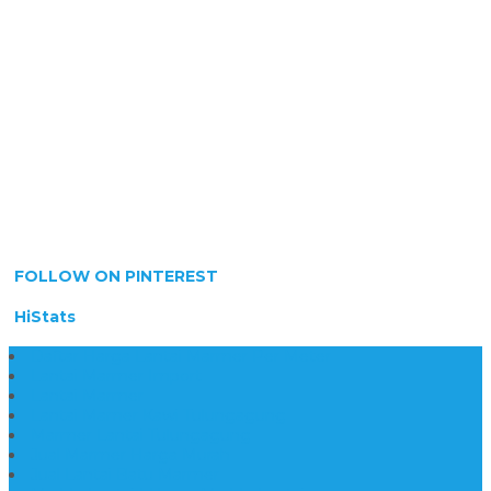
FOLLOW ON PINTEREST
HiStats
Daftar Harga Lantai Marmer Per Meter
Lantai Marmer Import
Lantai Marmer
Lantai Mamer Kawi Tulungagung
Marmer Lantai Tulungagung
Jual Marmer Harga Murah
Jual Lantai Batu Marmer