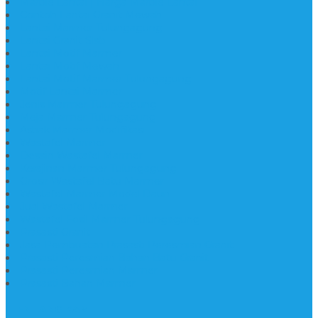
Marble Lantai | Harga Marble Lantai
Contoh Lantai Granit Mewah
Lantai Marmer Tulungagung
Lantai Granit Slab
Lantai Motif Marmer
Lantai Motif Mewah
Lantai Motif Marmer Tulungagung
Motif Lantai Marmer
Jenis Marmer Tulungagung
Meja Marmer Tulungagung
Asbak Marmer Modifikasi
Wastafel Marmer
Desain Wastafel Marmer
Kerajinan Marmer Tulungagung
Grosir Wastafel Batu Marmer
Wastafel Marmer Model Daun
Jual Wastafel Marmer
Wastafel Fosil Marmer Tulungagung
Prasasti Granit
Jasa Pembuatan Prasasti Peresmian Granit
Prasasti Peresmian Bahan Batu Granit
Prasasti Peresmian Marmer
Prasasti Bahan Marmer
TENTANG KAMI