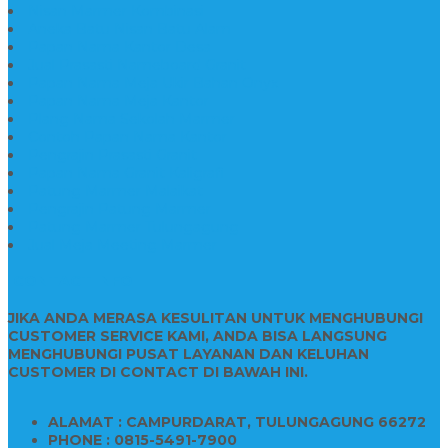
Nisan Marmer Kombinasi
Aneka Batu Nisan Batu Alam
Papan Nama Kantor Desa
Jual Prasasti Nameboard Granit
Papan Nama Meja Ukir Bahan Onyx
Papan Nama Meja Kantor
Plang Nama Sekolah Marmer
Contoh Papan Nama Kantor
Pengrajin Prasasti Granit
Papan Nama Granit Kaligrafi
Patung Marmer Malaikat
Pengrajin Patung Marmer
Patung Marmer Tulungagung
Jual Meja Meeting Marmer
CONTACT INFO
JIKA ANDA MERASA KESULITAN UNTUK MENGHUBUNGI
CUSTOMER SERVICE KAMI, ANDA BISA LANGSUNG
MENGHUBUNGI PUSAT LAYANAN DAN KELUHAN
CUSTOMER DI CONTACT DI BAWAH INI.
ALAMAT : CAMPURDARAT, TULUNGAGUNG 66272
PHONE : 0815-5491-7900