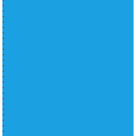
Lantai Marmer
Lantai Mamer Kawi Tulungagung
Marmer Lantai Tulungagung
Jual Marmer Harga Murah
Jual Lantai Batu Marmer
Marble Lantai | Harga Marble Lantai
Contoh Lantai Granit Mewah
Lantai Marmer Tulungagung
Lantai Granit Slab
Lantai Motif Marmer
Lantai Motif Mewah
Lantai Motif Marmer Tulungagung
Motif Lantai Marmer
Jenis Marmer Tulungagung
Meja Marmer Tulungagung
Asbak Marmer Modifikasi
Wastafel Marmer
Desain Wastafel Marmer
Kerajinan Marmer Tulungagung
Grosir Wastafel Batu Marmer
Wastafel Marmer Model Daun
Jual Wastafel Marmer
Wastafel Fosil Marmer Tulungagung
Prasasti Granit
Jasa Pembuatan Prasasti Peresmian Granit