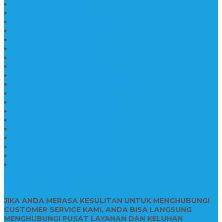
Pabrik Nisan Marmer
Nisan Kuburan Granit
Jual Batu Nisan Marmer Granit
Batu Nisan Marmer & Granit
Batu Nisan Marmer
Nisan Marmer Kombinasi
Aneka Batu Nisan Batu Alam
Papan Nama Kantor Desa
Jual Prasasti Nameboard Granit
Papan Nama Meja Ukir Bahan Onyx
Papan Nama Meja Kantor
Plang Nama Sekolah Marmer
Contoh Papan Nama Kantor
Pengrajin Prasasti Granit
Papan Nama Granit Kaligrafi
Patung Marmer Malaikat
Pengrajin Patung Marmer
Patung Marmer Tulungagung
Jual Meja Meeting Marmer
CONTACT INFO
JIKA ANDA MERASA KESULITAN UNTUK MENGHUBUNGI
CUSTOMER SERVICE KAMI, ANDA BISA LANGSUNG
MENGHUBUNGI PUSAT LAYANAN DAN KELUHAN