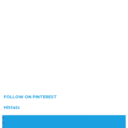
FOLLOW ON PINTEREST
HiStats
Daftar Harga Lantai Marmer Per Meter
Lantai Marmer Import