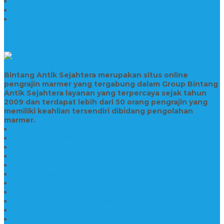
Prasasti Peresmian Bahan Batu Granit
Prasasti Peresmian Marmer
Prasasti Bahan Marmer
TENTANG KAMI
Bintang Antik Sejahtera merupakan situs online
pengrajin marmer yang tergabung dalam Group Bintang
Antik Sejahtera layanan yang terpercaya sejak tahun
2009 dan terdapat lebih dari 50 orang pengrajin yang
memiliki keahlian tersendiri dibidang pengolahan
marmer.
Prasasti Bahan Marmer Murah
Jasa Pembuatan Prasasti
Prasasti PNPM
Prasasti Bahan Marmer Bromo
Prasasti Marmer dan Granit
Prasasti Granit Bandung
Prasasti Hitam Granit
Nisan Prasasti Bahan Granit
Prasasti Murah dan Berkualitas
Batu Nisan Prasasti
Jual Batu Nisan Surabaya