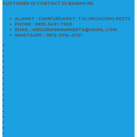
CUSTOMER DI CONTACT DI BAWAH INI.
ALAMAT : CAMPURDARAT, TULUNGAGUNG 66272
PHONE : 0815-5491-7900
EMAIL : KERAJINANMARMERTA@GMAIL.COM
WHATSAPP : 0812-3014-4751
Kijing Makam Marmer
Makam Bokoran Marmer
Model Makam Marmer
Makam Kristen Minimalis
Harga Makam Marmer
Kijing Makam Marmer Murah
Model Kijing Marmer
Kerajinan Makam Marmer
Harga Nisan Granite Berfoto
Makam Batu Marmer
Jual Kijing Makam Keramik
Harga Makam Model Kristiani
Kijing Makam Sederhana
Makam Marmer Kristen
Makam Kristen Salib
Kijing Makam Granit
Makam Kristen Perjamuan