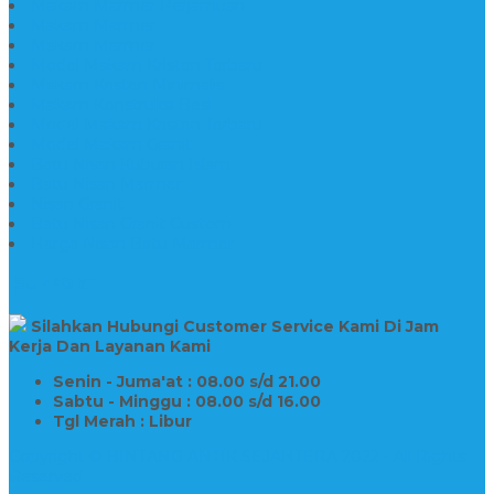
Makam Marmer Perjamuan
Makam Marmer
Makam Marmer
Model Makam Kristen Terbaru
Makam Kristen Minimalis
Makam Konstruksi Besi
Model Makam Kristen Terbaru
Model Makam Granit
Batu Nisan Kuburan Islam
Batu Nisan Marmer
Nisan Granit
Batu Nisan Granit Custom
Harga Nisan Batu Marmer
SUPPORT
Silahkan Hubungi Customer Service Kami Di Jam
Kerja Dan Layanan Kami
Senin - Juma'at : 08.00 s/d 21.00
Sabtu - Minggu : 08.00 s/d 16.00
Tgl Merah : Libur
Copyright © BINTANG ANTIK SEJAHTERA 2022 - All Rights
Reserved