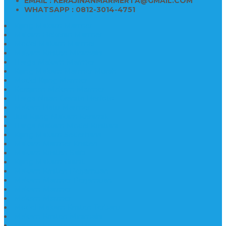
EMAIL : KERAJINANMARMERTA@GMAIL.COM
WHATSAPP : 0812-3014-4751
Kijing Makam Marmer
Makam Bokoran Marmer
Model Makam Marmer
Makam Kristen Minimalis
Harga Makam Marmer
Kijing Makam Marmer Murah
Model Kijing Marmer
Kerajinan Makam Marmer
Harga Nisan Granite Berfoto
Makam Batu Marmer
Jual Kijing Makam Keramik
Harga Makam Model Kristiani
Kijing Makam Sederhana
Makam Marmer Kristen
Makam Kristen Salib
Kijing Makam Granit
Makam Kristen Perjamuan
Makam Marmer Perjamuan
Makam Marmer
Makam Marmer
Model Makam Kristen Terbaru
Makam Kristen Minimalis
Makam Konstruksi Besi