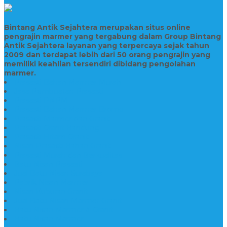
Bintang Antik Sejahtera merupakan situs online
pengrajin marmer yang tergabung dalam Group Bintang
Antik Sejahtera layanan yang terpercaya sejak tahun
2009 dan terdapat lebih dari 50 orang pengrajin yang
memiliki keahlian tersendiri dibidang pengolahan
marmer.
Prasasti Bahan Marmer Murah
Jasa Pembuatan Prasasti
Prasasti PNPM
Prasasti Bahan Marmer Bromo
Prasasti Marmer dan Granit
Prasasti Granit Bandung
Prasasti Hitam Granit
Nisan Prasasti Bahan Granit
Prasasti Murah dan Berkualitas
Batu Nisan Prasasti
Jual Batu Nisan Surabaya
Pabrik Nisan Marmer
Nisan Kuburan Granit
Jual Batu Nisan Marmer Granit
Batu Nisan Marmer & Granit
Batu Nisan Marmer