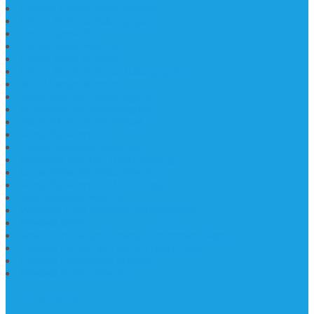
Contoh Lantai Granit Mewah
Lantai Marmer Tulungagung
Lantai Granit Slab
Lantai Motif Marmer
Lantai Motif Mewah
Lantai Motif Marmer Tulungagung
Motif Lantai Marmer
Jenis Marmer Tulungagung
Meja Marmer Tulungagung
Asbak Marmer Modifikasi
Wastafel Marmer
Desain Wastafel Marmer
Kerajinan Marmer Tulungagung
Grosir Wastafel Batu Marmer
Wastafel Marmer Model Daun
Jual Wastafel Marmer
Wastafel Fosil Marmer Tulungagung
Prasasti Granit
Jasa Pembuatan Prasasti Peresmian Granit
Prasasti Peresmian Bahan Batu Granit
Prasasti Peresmian Marmer
Prasasti Bahan Marmer
TENTANG KAMI