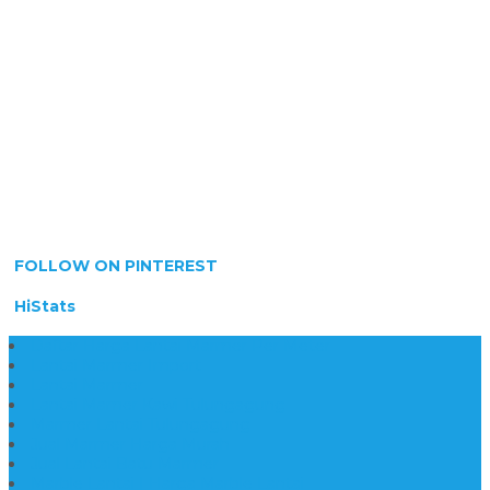
FOLLOW ON PINTEREST
HiStats
Daftar Harga Lantai Marmer Per Meter
Lantai Marmer Import
Lantai Marmer
Lantai Mamer Kawi Tulungagung
Marmer Lantai Tulungagung
Jual Marmer Harga Murah
Jual Lantai Batu Marmer
Marble Lantai | Harga Marble Lantai