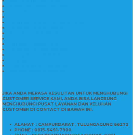
Nisan Marmer Kombinasi
Aneka Batu Nisan Batu Alam
Papan Nama Kantor Desa
Jual Prasasti Nameboard Granit
Papan Nama Meja Ukir Bahan Onyx
Papan Nama Meja Kantor
Plang Nama Sekolah Marmer
Contoh Papan Nama Kantor
Pengrajin Prasasti Granit
Papan Nama Granit Kaligrafi
Patung Marmer Malaikat
Pengrajin Patung Marmer
Patung Marmer Tulungagung
Jual Meja Meeting Marmer
CONTACT INFO
JIKA ANDA MERASA KESULITAN UNTUK MENGHUBUNGI
CUSTOMER SERVICE KAMI, ANDA BISA LANGSUNG
MENGHUBUNGI PUSAT LAYANAN DAN KELUHAN
CUSTOMER DI CONTACT DI BAWAH INI.
ALAMAT : CAMPURDARAT, TULUNGAGUNG 66272
PHONE : 0815-5491-7900