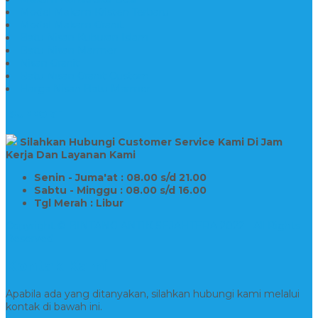
Model Makam Kristen Terbaru
Model Makam Granit
Batu Nisan Kuburan Islam
Batu Nisan Marmer
Nisan Granit
Batu Nisan Granit Custom
Harga Nisan Batu Marmer
SUPPORT
Silahkan Hubungi Customer Service Kami Di Jam
Kerja Dan Layanan Kami
Senin - Juma'at : 08.00 s/d 21.00
Sabtu - Minggu : 08.00 s/d 16.00
Tgl Merah : Libur
Copyright © BINTANG ANTIK SEJAHTERA 2022 - All Rights
Reserved
Kontak Kami
Apabila ada yang ditanyakan, silahkan hubungi kami melalui
kontak di bawah ini.