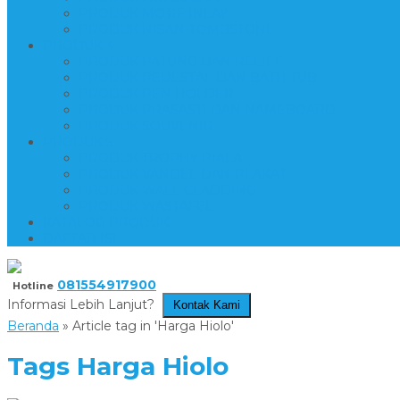
PRODUK MOTIF INLAY
PRODUK NISAN-TOMBSTONE
PRODUK 4
PRODUK PATUNG DAN RELIEF
PRODUK PEDESTAL DAN BATH TUB
PRODUK PEN HOLDER
PRODUK PRASASTI DAN NAMEBOARD
PRODUK SOUVENIR
PRODUK 5
PRODUK TROPHY PIALA
PRODUK VANDEL DAN PLAKAT
PRODUK WALL CLADDING
PRODUK WASTAFEL
KATALOG PRODUK
DAFTAR ISI
081554917900
Hotline
Informasi Lebih Lanjut?
Kontak Kami
Beranda
»
Article tag in 'Harga Hiolo'
Tags
Harga Hiolo