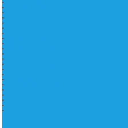
Contoh Lantai Granit Mewah
Lantai Marmer Tulungagung
Lantai Granit Slab
Lantai Motif Marmer
Lantai Motif Mewah
Lantai Motif Marmer Tulungagung
Motif Lantai Marmer
Jenis Marmer Tulungagung
Meja Marmer Tulungagung
Asbak Marmer Modifikasi
Wastafel Marmer
Desain Wastafel Marmer
Kerajinan Marmer Tulungagung
Grosir Wastafel Batu Marmer
Wastafel Marmer Model Daun
Jual Wastafel Marmer
Wastafel Fosil Marmer Tulungagung
Prasasti Granit
Jasa Pembuatan Prasasti Peresmian Granit
Prasasti Peresmian Bahan Batu Granit
Prasasti Peresmian Marmer
Prasasti Bahan Marmer
TENTANG KAMI