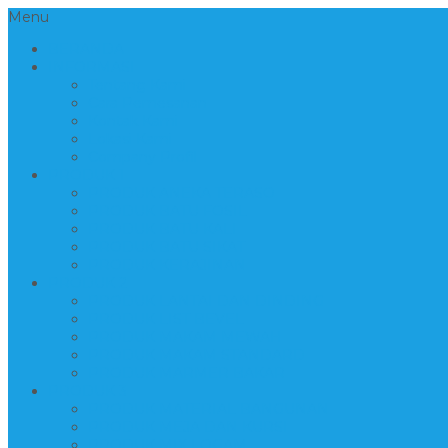
Menu
BERANDA
INFORMASI
Tentang Kami
Cara Pemesanan
Kontak Kami
Lokasi Kami
Company Profil
PRODUK 1
PRODUK ANEKA TERASO
PRODUK BATU FOSIL
PRODUK BATU KALI
PRODUK BATU SIKAT
PRODUK KERAJINAN
PRODUK 2
PRODUK LANTAI DAN DINDING
PRODUK LIST BEVEL
PRODUK MAKAM MEWAH
PRODUK MAKAM STANDARD
PRODUK MARMER BAKAR
PRODUK 3
PRODUK MATERIAL BANGUNAN
PRODUK MEJA DAN KURSI
PRODUK MIX LOGAM