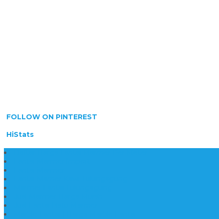
FOLLOW ON PINTEREST
HiStats
Daftar Harga Lantai Marmer Per Meter
Lantai Marmer Import
Lantai Marmer
Lantai Mamer Kawi Tulungagung
Marmer Lantai Tulungagung
Jual Marmer Harga Murah
Jual Lantai Batu Marmer
Marble Lantai | Harga Marble Lantai