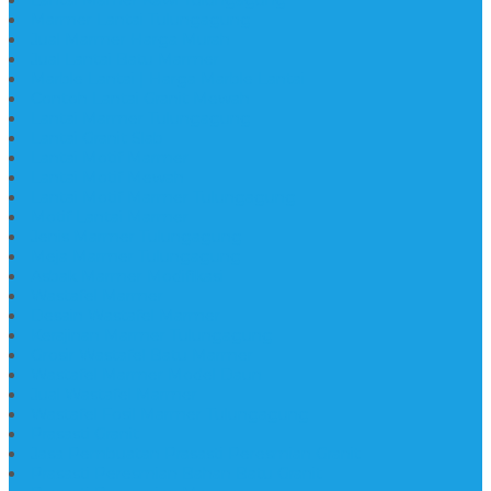
Lantai Mamer Kawi Tulungagung
Marmer Lantai Tulungagung
Jual Marmer Harga Murah
Jual Lantai Batu Marmer
Marble Lantai | Harga Marble Lantai
Contoh Lantai Granit Mewah
Lantai Marmer Tulungagung
Lantai Granit Slab
Lantai Motif Marmer
Lantai Motif Mewah
Lantai Motif Marmer Tulungagung
Motif Lantai Marmer
Jenis Marmer Tulungagung
Meja Marmer Tulungagung
Asbak Marmer Modifikasi
Wastafel Marmer
Desain Wastafel Marmer
Kerajinan Marmer Tulungagung
Grosir Wastafel Batu Marmer
Wastafel Marmer Model Daun
Jual Wastafel Marmer
Wastafel Fosil Marmer Tulungagung
Prasasti Granit
Jasa Pembuatan Prasasti Peresmian Granit
Prasasti Peresmian Bahan Batu Granit