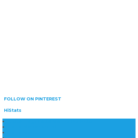
FOLLOW ON PINTEREST
HiStats
Daftar Harga Lantai Marmer Per Meter
Lantai Marmer Import
Lantai Marmer