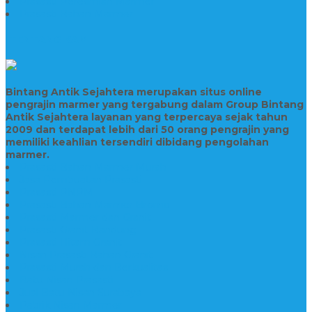
Prasasti Peresmian Marmer
Prasasti Bahan Marmer
TENTANG KAMI
Bintang Antik Sejahtera merupakan situs online
pengrajin marmer yang tergabung dalam Group Bintang
Antik Sejahtera layanan yang terpercaya sejak tahun
2009 dan terdapat lebih dari 50 orang pengrajin yang
memiliki keahlian tersendiri dibidang pengolahan
marmer.
Prasasti Bahan Marmer Murah
Jasa Pembuatan Prasasti
Prasasti PNPM
Prasasti Bahan Marmer Bromo
Prasasti Marmer dan Granit
Prasasti Granit Bandung
Prasasti Hitam Granit
Nisan Prasasti Bahan Granit
Prasasti Murah dan Berkualitas
Batu Nisan Prasasti
Jual Batu Nisan Surabaya
Pabrik Nisan Marmer