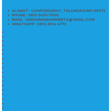
ALAMAT : CAMPURDARAT, TULUNGAGUNG 66272
PHONE : 0815-5491-7900
EMAIL : KERAJINANMARMERTA@GMAIL.COM
WHATSAPP : 0812-3014-4751
Kijing Makam Marmer
Makam Bokoran Marmer
Model Makam Marmer
Makam Kristen Minimalis
Harga Makam Marmer
Kijing Makam Marmer Murah
Model Kijing Marmer
Kerajinan Makam Marmer
Harga Nisan Granite Berfoto
Makam Batu Marmer
Jual Kijing Makam Keramik
Harga Makam Model Kristiani
Kijing Makam Sederhana
Makam Marmer Kristen
Makam Kristen Salib
Kijing Makam Granit
Makam Kristen Perjamuan
Makam Marmer Perjamuan