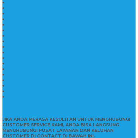
Nisan Kuburan Granit
Jual Batu Nisan Marmer Granit
Batu Nisan Marmer & Granit
Batu Nisan Marmer
Nisan Marmer Kombinasi
Aneka Batu Nisan Batu Alam
Papan Nama Kantor Desa
Jual Prasasti Nameboard Granit
Papan Nama Meja Ukir Bahan Onyx
Papan Nama Meja Kantor
Plang Nama Sekolah Marmer
Contoh Papan Nama Kantor
Pengrajin Prasasti Granit
Papan Nama Granit Kaligrafi
Patung Marmer Malaikat
Pengrajin Patung Marmer
Patung Marmer Tulungagung
Jual Meja Meeting Marmer
CONTACT INFO
JIKA ANDA MERASA KESULITAN UNTUK MENGHUBUNGI
CUSTOMER SERVICE KAMI, ANDA BISA LANGSUNG
MENGHUBUNGI PUSAT LAYANAN DAN KELUHAN
CUSTOMER DI CONTACT DI BAWAH INI.