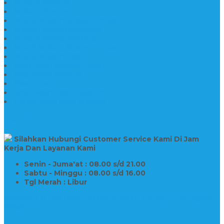
Makam Marmer
Makam Marmer
Model Makam Kristen Terbaru
Makam Kristen Minimalis
Makam Konstruksi Besi
Model Makam Kristen Terbaru
Model Makam Granit
Batu Nisan Kuburan Islam
Batu Nisan Marmer
Nisan Granit
Batu Nisan Granit Custom
Harga Nisan Batu Marmer
SUPPORT
Silahkan Hubungi Customer Service Kami Di Jam
Kerja Dan Layanan Kami
Senin - Juma'at : 08.00 s/d 21.00
Sabtu - Minggu : 08.00 s/d 16.00
Tgl Merah : Libur
Copyright © BINTANG ANTIK SEJAHTERA 2022 - All Rights
Reserved