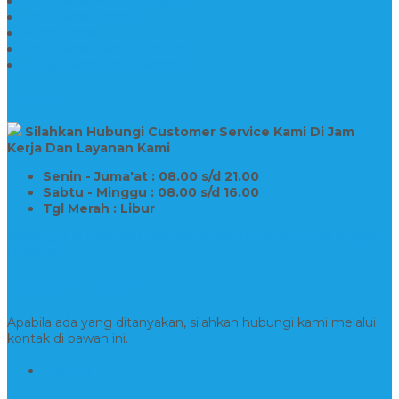
Batu Nisan Kuburan Islam
Batu Nisan Marmer
Nisan Granit
Batu Nisan Granit Custom
Harga Nisan Batu Marmer
SUPPORT
Silahkan Hubungi Customer Service Kami Di Jam
Kerja Dan Layanan Kami
Senin - Juma'at : 08.00 s/d 21.00
Sabtu - Minggu : 08.00 s/d 16.00
Tgl Merah : Libur
Copyright © BINTANG ANTIK SEJAHTERA 2022 - All Rights
Reserved
Kontak Kami
Apabila ada yang ditanyakan, silahkan hubungi kami melalui
kontak di bawah ini.
Hotline