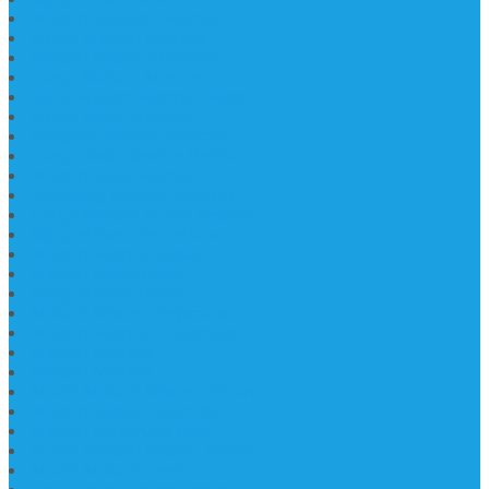
Makam Bokoran Marmer
Model Makam Marmer
Makam Kristen Minimalis
Harga Makam Marmer
Kijing Makam Marmer Murah
Model Kijing Marmer
Kerajinan Makam Marmer
Harga Nisan Granite Berfoto
Makam Batu Marmer
Jual Kijing Makam Keramik
Harga Makam Model Kristiani
Kijing Makam Sederhana
Makam Marmer Kristen
Makam Kristen Salib
Kijing Makam Granit
Makam Kristen Perjamuan
Makam Marmer Perjamuan
Makam Marmer
Makam Marmer
Model Makam Kristen Terbaru
Makam Kristen Minimalis
Makam Konstruksi Besi
Model Makam Kristen Terbaru
Model Makam Granit