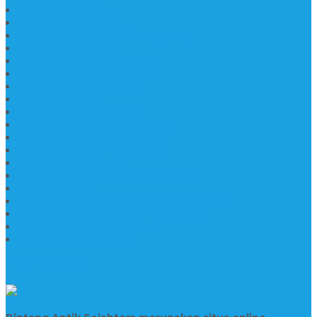
Lantai Motif Marmer
Lantai Motif Mewah
Lantai Motif Marmer Tulungagung
Motif Lantai Marmer
Jenis Marmer Tulungagung
Meja Marmer Tulungagung
Asbak Marmer Modifikasi
Wastafel Marmer
Desain Wastafel Marmer
Kerajinan Marmer Tulungagung
Grosir Wastafel Batu Marmer
Wastafel Marmer Model Daun
Jual Wastafel Marmer
Wastafel Fosil Marmer Tulungagung
Prasasti Granit
Jasa Pembuatan Prasasti Peresmian Granit
Prasasti Peresmian Bahan Batu Granit
Prasasti Peresmian Marmer
Prasasti Bahan Marmer
TENTANG KAMI