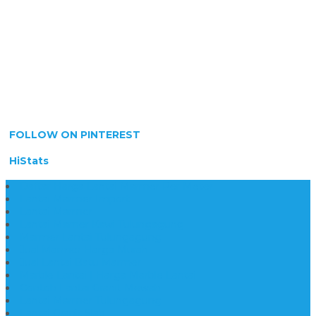
FOLLOW ON PINTEREST
HiStats
Daftar Harga Lantai Marmer Per Meter
Lantai Marmer Import
Lantai Marmer
Lantai Mamer Kawi Tulungagung
Marmer Lantai Tulungagung
Jual Marmer Harga Murah
Jual Lantai Batu Marmer
Marble Lantai | Harga Marble Lantai
Contoh Lantai Granit Mewah
Lantai Marmer Tulungagung
Lantai Granit Slab