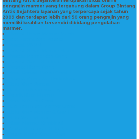
Bintang Antik Sejahtera merupakan situs online
pengrajin marmer yang tergabung dalam Group Bintang
Antik Sejahtera layanan yang terpercaya sejak tahun
2009 dan terdapat lebih dari 50 orang pengrajin yang
memiliki keahlian tersendiri dibidang pengolahan
marmer.
Prasasti Bahan Marmer Murah
Jasa Pembuatan Prasasti
Prasasti PNPM
Prasasti Bahan Marmer Bromo
Prasasti Marmer dan Granit
Prasasti Granit Bandung
Prasasti Hitam Granit
Nisan Prasasti Bahan Granit
Prasasti Murah dan Berkualitas
Batu Nisan Prasasti
Jual Batu Nisan Surabaya
Pabrik Nisan Marmer
Nisan Kuburan Granit
Jual Batu Nisan Marmer Granit
Batu Nisan Marmer & Granit
Batu Nisan Marmer
Nisan Marmer Kombinasi
Aneka Batu Nisan Batu Alam
Papan Nama Kantor Desa