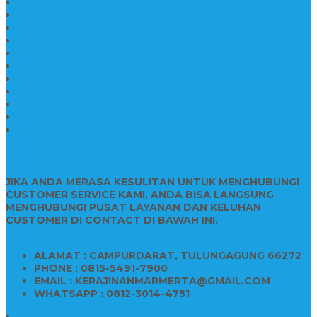
Jual Prasasti Nameboard Granit
Papan Nama Meja Ukir Bahan Onyx
Papan Nama Meja Kantor
Plang Nama Sekolah Marmer
Contoh Papan Nama Kantor
Pengrajin Prasasti Granit
Papan Nama Granit Kaligrafi
Patung Marmer Malaikat
Pengrajin Patung Marmer
Patung Marmer Tulungagung
Jual Meja Meeting Marmer
CONTACT INFO
JIKA ANDA MERASA KESULITAN UNTUK MENGHUBUNGI
CUSTOMER SERVICE KAMI, ANDA BISA LANGSUNG
MENGHUBUNGI PUSAT LAYANAN DAN KELUHAN
CUSTOMER DI CONTACT DI BAWAH INI.
ALAMAT : CAMPURDARAT, TULUNGAGUNG 66272
PHONE : 0815-5491-7900
EMAIL : KERAJINANMARMERTA@GMAIL.COM
WHATSAPP : 0812-3014-4751
Kijing Makam Marmer