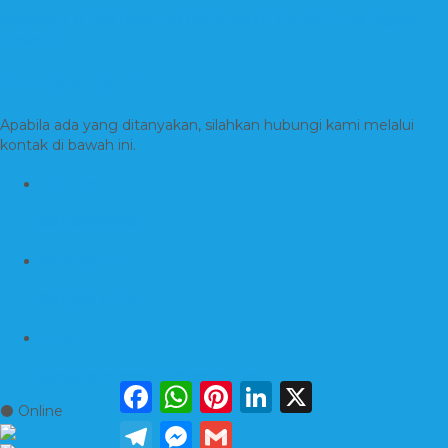
Copyright © BINTANG ANTIK SEJAHTERA 2022 - All Rights
Reserved
Kontak Kami
Apabila ada yang ditanyakan, silahkan hubungi kami melalui
kontak di bawah ini.
Hotline
081554917900
Whatsapp
081230144751
Email
kerajinanmarmerta@gmail.com
Facebook
WhatsApp
Pinterest
LinkedIn
X
⚫ Online
Telegram
Messenger
Gmail