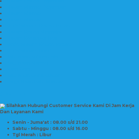
Makam Kristen Perjamuan
Makam Marmer Perjamuan
Makam Marmer
Makam Marmer
Model Makam Kristen Terbaru
Makam Kristen Minimalis
Makam Konstruksi Besi
Model Makam Kristen Terbaru
Model Makam Granit
Batu Nisan Kuburan Islam
Batu Nisan Marmer
Nisan Granit
Batu Nisan Granit Custom
Harga Nisan Batu Marmer
SUPPORT
Silahkan Hubungi Customer Service Kami Di Jam Kerja
Dan Layanan Kami
Senin - Juma'at : 08.00 s/d 21.00
Sabtu - Minggu : 08.00 s/d 16.00
Tgl Merah : Libur