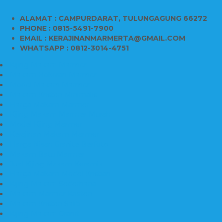
ALAMAT : CAMPURDARAT, TULUNGAGUNG 66272
PHONE : 0815-5491-7900
EMAIL : KERAJINANMARMERTA@GMAIL.COM
WHATSAPP : 0812-3014-4751
Kijing Makam Marmer
Makam Bokoran Marmer
Model Makam Marmer
Makam Kristen Minimalis
Harga Makam Marmer
Kijing Makam Marmer Murah
Model Kijing Marmer
Kerajinan Makam Marmer
Harga Nisan Granite Berfoto
Makam Batu Marmer
Jual Kijing Makam Keramik
Harga Makam Model Kristiani
Kijing Makam Sederhana
Makam Marmer Kristen
Makam Kristen Salib
Kijing Makam Granit