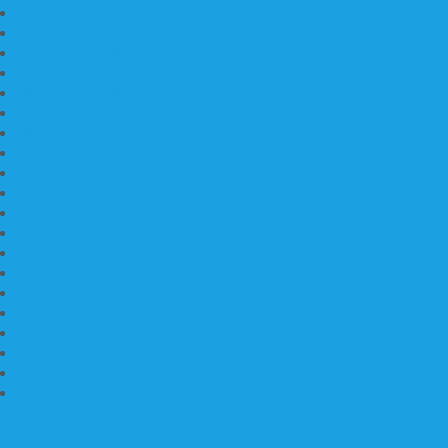
Lantai Granit Slab
Lantai Motif Marmer
Lantai Motif Mewah
Lantai Motif Marmer Tulungagung
Motif Lantai Marmer
Jenis Marmer Tulungagung
Meja Marmer Tulungagung
Asbak Marmer Modifikasi
Wastafel Marmer
Desain Wastafel Marmer
Kerajinan Marmer Tulungagung
Grosir Wastafel Batu Marmer
Wastafel Marmer Model Daun
Jual Wastafel Marmer
Wastafel Fosil Marmer Tulungagung
Prasasti Granit
Jasa Pembuatan Prasasti Peresmian Granit
Prasasti Peresmian Bahan Batu Granit
Prasasti Peresmian Marmer
Prasasti Bahan Marmer
TENTANG KAMI