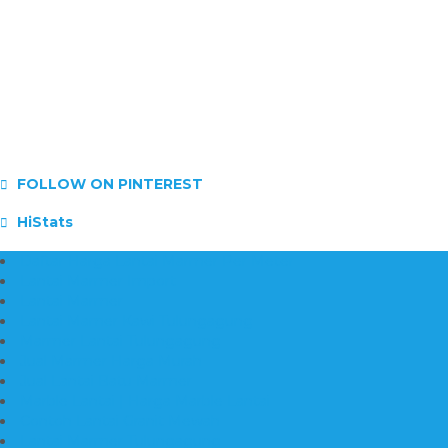
FOLLOW ON PINTEREST
HiStats
Daftar Harga Lantai Marmer Per Meter
Lantai Marmer Import
Lantai Marmer
Lantai Mamer Kawi Tulungagung
Marmer Lantai Tulungagung
Jual Marmer Harga Murah
Jual Lantai Batu Marmer
Marble Lantai | Harga Marble Lantai
Contoh Lantai Granit Mewah
Lantai Marmer Tulungagung