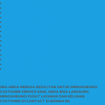
Batu Nisan Marmer
Nisan Marmer Kombinasi
Aneka Batu Nisan Batu Alam
Papan Nama Kantor Desa
Jual Prasasti Nameboard Granit
Papan Nama Meja Ukir Bahan Onyx
Papan Nama Meja Kantor
Plang Nama Sekolah Marmer
Contoh Papan Nama Kantor
Pengrajin Prasasti Granit
Papan Nama Granit Kaligrafi
Patung Marmer Malaikat
Pengrajin Patung Marmer
Patung Marmer Tulungagung
Jual Meja Meeting Marmer
CONTACT INFO
JIKA ANDA MERASA KESULITAN UNTUK MENGHUBUNGI
CUSTOMER SERVICE KAMI, ANDA BISA LANGSUNG
MENGHUBUNGI PUSAT LAYANAN DAN KELUHAN
CUSTOMER DI CONTACT DI BAWAH INI.