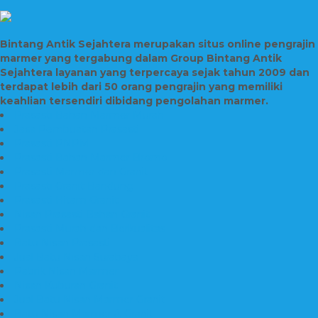
Bintang Antik Sejahtera merupakan situs online pengrajin
marmer yang tergabung dalam Group Bintang Antik
Sejahtera layanan yang terpercaya sejak tahun 2009 dan
terdapat lebih dari 50 orang pengrajin yang memiliki
keahlian tersendiri dibidang pengolahan marmer.
Prasasti Bahan Marmer Murah
Jasa Pembuatan Prasasti
Prasasti PNPM
Prasasti Bahan Marmer Bromo
Prasasti Marmer dan Granit
Prasasti Granit Bandung
Prasasti Hitam Granit
Nisan Prasasti Bahan Granit
Prasasti Murah dan Berkualitas
Batu Nisan Prasasti
Jual Batu Nisan Surabaya
Pabrik Nisan Marmer
Nisan Kuburan Granit
Jual Batu Nisan Marmer Granit
Batu Nisan Marmer & Granit