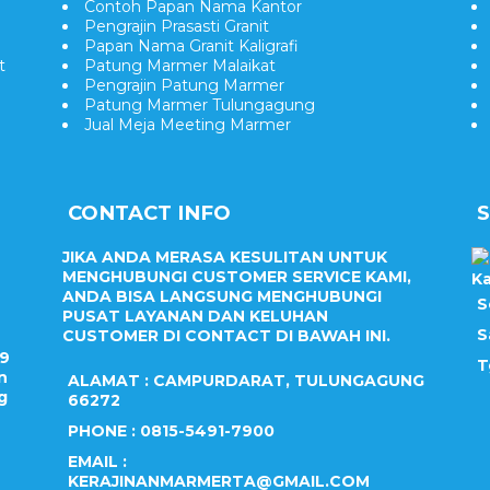
Contoh Papan Nama Kantor
Pengrajin Prasasti Granit
Papan Nama Granit Kaligrafi
t
Patung Marmer Malaikat
Pengrajin Patung Marmer
Patung Marmer Tulungagung
Jual Meja Meeting Marmer
CONTACT INFO
JIKA ANDA MERASA KESULITAN UNTUK
MENGHUBUNGI CUSTOMER SERVICE KAMI,
Ka
ANDA BISA LANGSUNG MENGHUBUNGI
S
PUSAT LAYANAN DAN KELUHAN
S
CUSTOMER DI CONTACT DI BAWAH INI.
09
T
n
ALAMAT : CAMPURDARAT, TULUNGAGUNG
g
66272
PHONE : 0815-5491-7900
EMAIL :
KERAJINANMARMERTA@GMAIL.COM