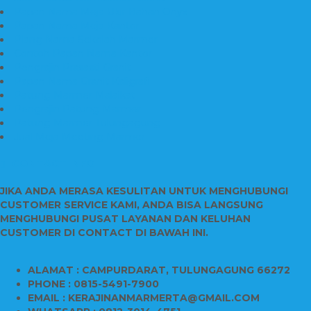
Papan Nama Meja Ukir Bahan Onyx
Papan Nama Meja Kantor
Plang Nama Sekolah Marmer
Contoh Papan Nama Kantor
Pengrajin Prasasti Granit
Papan Nama Granit Kaligrafi
Patung Marmer Malaikat
Pengrajin Patung Marmer
Patung Marmer Tulungagung
Jual Meja Meeting Marmer
CONTACT INFO
JIKA ANDA MERASA KESULITAN UNTUK MENGHUBUNGI
CUSTOMER SERVICE KAMI, ANDA BISA LANGSUNG
MENGHUBUNGI PUSAT LAYANAN DAN KELUHAN
CUSTOMER DI CONTACT DI BAWAH INI.
ALAMAT : CAMPURDARAT, TULUNGAGUNG 66272
PHONE : 0815-5491-7900
EMAIL : KERAJINANMARMERTA@GMAIL.COM