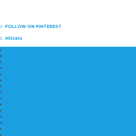
FOLLOW ON PINTEREST
HiStats
Daftar Harga Lantai Marmer Per Meter
Lantai Marmer Import
Lantai Marmer
Lantai Mamer Kawi Tulungagung
Marmer Lantai Tulungagung
Jual Marmer Harga Murah
Jual Lantai Batu Marmer
Marble Lantai | Harga Marble Lantai
Contoh Lantai Granit Mewah
Lantai Marmer Tulungagung
Lantai Granit Slab
Lantai Motif Marmer
Lantai Motif Mewah
Lantai Motif Marmer Tulungagung
Motif Lantai Marmer