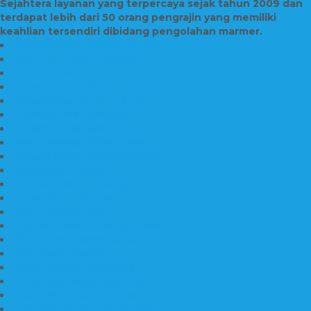
Sejahtera layanan yang terpercaya sejak tahun 2009 dan
terdapat lebih dari 50 orang pengrajin yang memiliki
keahlian tersendiri dibidang pengolahan marmer.
Prasasti Bahan Marmer Murah
Jasa Pembuatan Prasasti
Prasasti PNPM
Prasasti Bahan Marmer Bromo
Prasasti Marmer dan Granit
Prasasti Granit Bandung
Prasasti Hitam Granit
Nisan Prasasti Bahan Granit
Prasasti Murah dan Berkualitas
Batu Nisan Prasasti
Jual Batu Nisan Surabaya
Pabrik Nisan Marmer
Nisan Kuburan Granit
Jual Batu Nisan Marmer Granit
Batu Nisan Marmer & Granit
Batu Nisan Marmer
Nisan Marmer Kombinasi
Aneka Batu Nisan Batu Alam
Papan Nama Kantor Desa
Jual Prasasti Nameboard Granit