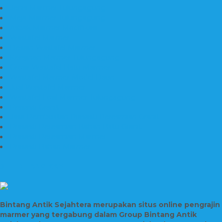
Jenis Marmer Tulungagung
Meja Marmer Tulungagung
Asbak Marmer Modifikasi
Wastafel Marmer
Desain Wastafel Marmer
Kerajinan Marmer Tulungagung
Grosir Wastafel Batu Marmer
Wastafel Marmer Model Daun
Jual Wastafel Marmer
Wastafel Fosil Marmer Tulungagung
Prasasti Granit
Jasa Pembuatan Prasasti Peresmian Granit
Prasasti Peresmian Bahan Batu Granit
Prasasti Peresmian Marmer
Prasasti Bahan Marmer
TENTANG KAMI
Bintang Antik Sejahtera merupakan situs online pengrajin
marmer yang tergabung dalam Group Bintang Antik