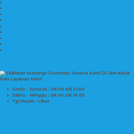
Makam Kristen Minimalis
Makam Konstruksi Besi
Model Makam Kristen Terbaru
Model Makam Granit
Batu Nisan Kuburan Islam
Batu Nisan Marmer
Nisan Granit
Batu Nisan Granit Custom
Harga Nisan Batu Marmer
SUPPORT
Silahkan Hubungi Customer Service Kami Di Jam Kerja
Dan Layanan Kami
Senin - Juma'at : 08.00 s/d 21.00
Sabtu - Minggu : 08.00 s/d 16.00
Tgl Merah : Libur
Copyright © BINTANG ANTIK SEJAHTERA 2022 - All Rights
Reserved
Kontak Kami