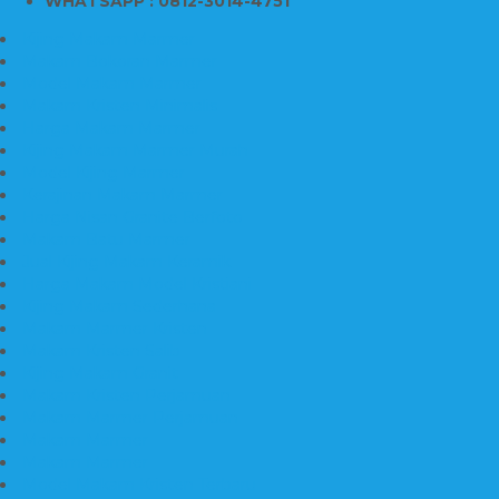
WHATSAPP : 0812-3014-4751
Kijing Makam Marmer
Makam Bokoran Marmer
Model Makam Marmer
Makam Kristen Minimalis
Harga Makam Marmer
Kijing Makam Marmer Murah
Model Kijing Marmer
Kerajinan Makam Marmer
Harga Nisan Granite Berfoto
Makam Batu Marmer
Jual Kijing Makam Keramik
Harga Makam Model Kristiani
Kijing Makam Sederhana
Makam Marmer Kristen
Makam Kristen Salib
Kijing Makam Granit
Makam Kristen Perjamuan
Makam Marmer Perjamuan
Makam Marmer
Makam Marmer
Model Makam Kristen Terbaru