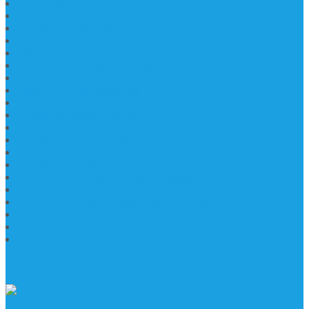
Lantai Granit Slab
Lantai Motif Marmer
Lantai Motif Mewah
Lantai Motif Marmer Tulungagung
Motif Lantai Marmer
Jenis Marmer Tulungagung
Meja Marmer Tulungagung
Asbak Marmer Modifikasi
Wastafel Marmer
Desain Wastafel Marmer
Kerajinan Marmer Tulungagung
Grosir Wastafel Batu Marmer
Wastafel Marmer Model Daun
Jual Wastafel Marmer
Wastafel Fosil Marmer Tulungagung
Prasasti Granit
Jasa Pembuatan Prasasti Peresmian Granit
Prasasti Peresmian Bahan Batu Granit
Prasasti Peresmian Marmer
Prasasti Bahan Marmer
TENTANG KAMI