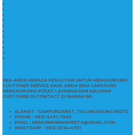
Jual Prasasti Nameboard Granit
Papan Nama Meja Ukir Bahan Onyx
Papan Nama Meja Kantor
Plang Nama Sekolah Marmer
Contoh Papan Nama Kantor
Pengrajin Prasasti Granit
Papan Nama Granit Kaligrafi
Patung Marmer Malaikat
Pengrajin Patung Marmer
Patung Marmer Tulungagung
Jual Meja Meeting Marmer
CONTACT INFO
JIKA ANDA MERASA KESULITAN UNTUK MENGHUBUNGI
CUSTOMER SERVICE KAMI, ANDA BISA LANGSUNG
MENGHUBUNGI PUSAT LAYANAN DAN KELUHAN
CUSTOMER DI CONTACT DI BAWAH INI.
ALAMAT : CAMPURDARAT, TULUNGAGUNG 66272
PHONE : 0815-5491-7900
EMAIL : KERAJINANMARMERTA@GMAIL.COM
WHATSAPP : 0812-3014-4751