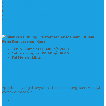
Batu Nisan Kuburan Islam
Batu Nisan Marmer
Nisan Granit
Batu Nisan Granit Custom
Harga Nisan Batu Marmer
SUPPORT
Silahkan Hubungi Customer Service Kami Di Jam
Kerja Dan Layanan Kami
Senin - Juma'at : 08.00 s/d 21.00
Sabtu - Minggu : 08.00 s/d 16.00
Tgl Merah : Libur
Copyright © BINTANG ANTIK SEJAHTERA 2022 - All Rights
Reserved
Kontak Kami
Apabila ada yang ditanyakan, silahkan hubungi kami melalui
kontak di bawah ini.
Hotline