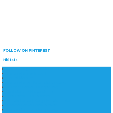
FOLLOW ON PINTEREST
HiStats
Daftar Harga Lantai Marmer Per Meter
Lantai Marmer Import
Lantai Marmer
Lantai Mamer Kawi Tulungagung
Marmer Lantai Tulungagung
Jual Marmer Harga Murah
Jual Lantai Batu Marmer
Marble Lantai | Harga Marble Lantai
Contoh Lantai Granit Mewah
Lantai Marmer Tulungagung