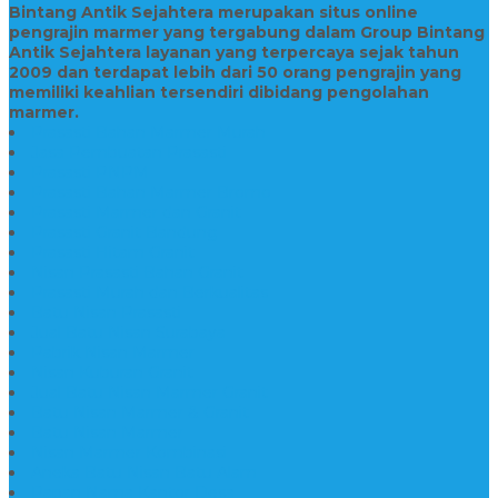
Bintang Antik Sejahtera merupakan situs online
pengrajin marmer yang tergabung dalam Group Bintang
Antik Sejahtera layanan yang terpercaya sejak tahun
2009 dan terdapat lebih dari 50 orang pengrajin yang
memiliki keahlian tersendiri dibidang pengolahan
marmer.
Prasasti Bahan Marmer Murah
Jasa Pembuatan Prasasti
Prasasti PNPM
Prasasti Bahan Marmer Bromo
Prasasti Marmer dan Granit
Prasasti Granit Bandung
Prasasti Hitam Granit
Nisan Prasasti Bahan Granit
Prasasti Murah dan Berkualitas
Batu Nisan Prasasti
Jual Batu Nisan Surabaya
Pabrik Nisan Marmer
Nisan Kuburan Granit
Jual Batu Nisan Marmer Granit
Batu Nisan Marmer & Granit
Batu Nisan Marmer
Nisan Marmer Kombinasi
Aneka Batu Nisan Batu Alam
Papan Nama Kantor Desa