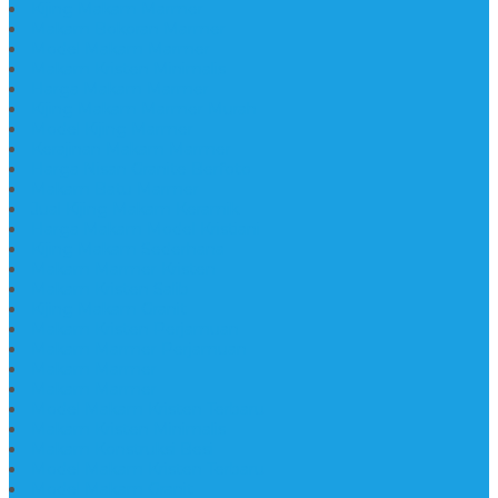
Kijing Makam Marmer
Makam Bokoran Marmer
Model Makam Marmer
Makam Kristen Minimalis
Harga Makam Marmer
Kijing Makam Marmer Murah
Model Kijing Marmer
Kerajinan Makam Marmer
Harga Nisan Granite Berfoto
Makam Batu Marmer
Jual Kijing Makam Keramik
Harga Makam Model Kristiani
Kijing Makam Sederhana
Makam Marmer Kristen
Makam Kristen Salib
Kijing Makam Granit
Makam Kristen Perjamuan
Makam Marmer Perjamuan
Makam Marmer
Makam Marmer
Model Makam Kristen Terbaru
Makam Kristen Minimalis
Makam Konstruksi Besi
Model Makam Kristen Terbaru
Model Makam Granit