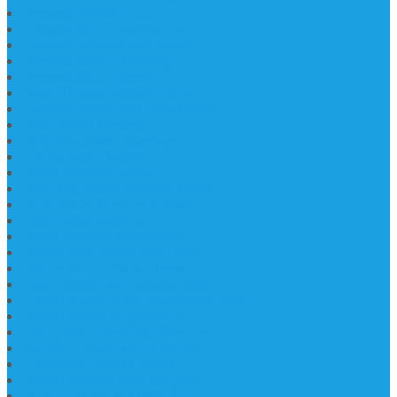
Prasasti PNPM
Prasasti Bahan Marmer Bromo
Prasasti Marmer dan Granit
Prasasti Granit Bandung
Prasasti Hitam Granit
Nisan Prasasti Bahan Granit
Prasasti Murah dan Berkualitas
Batu Nisan Prasasti
Jual Batu Nisan Surabaya
Pabrik Nisan Marmer
Nisan Kuburan Granit
Jual Batu Nisan Marmer Granit
Batu Nisan Marmer & Granit
Batu Nisan Marmer
Nisan Marmer Kombinasi
Aneka Batu Nisan Batu Alam
Papan Nama Kantor Desa
Jual Prasasti Nameboard Granit
Papan Nama Meja Ukir Bahan Onyx
Papan Nama Meja Kantor
Plang Nama Sekolah Marmer
Contoh Papan Nama Kantor
Pengrajin Prasasti Granit
Papan Nama Granit Kaligrafi
Patung Marmer Malaikat