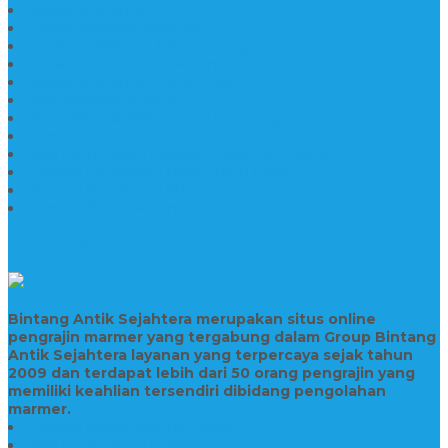
Wastafel Marmer
Desain Wastafel Marmer
Kerajinan Marmer Tulungagung
Grosir Wastafel Batu Marmer
Wastafel Marmer Model Daun
Jual Wastafel Marmer
Wastafel Fosil Marmer Tulungagung
Prasasti Granit
Jasa Pembuatan Prasasti Peresmian Granit
Prasasti Peresmian Bahan Batu Granit
Prasasti Peresmian Marmer
Prasasti Bahan Marmer
TENTANG KAMI
Bintang Antik Sejahtera merupakan situs online
pengrajin marmer yang tergabung dalam Group Bintang
Antik Sejahtera layanan yang terpercaya sejak tahun
2009 dan terdapat lebih dari 50 orang pengrajin yang
memiliki keahlian tersendiri dibidang pengolahan
marmer.
Prasasti Bahan Marmer Murah
Jasa Pembuatan Prasasti