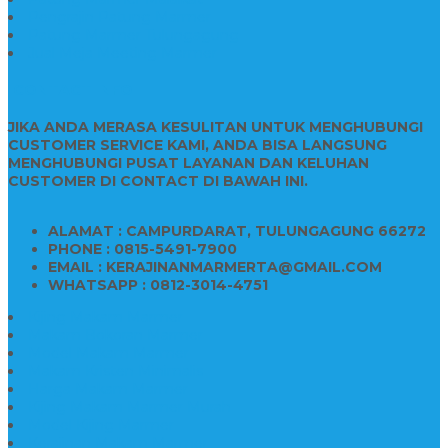
Pengrajin Patung Marmer
Patung Marmer Tulungagung
Jual Meja Meeting Marmer
CONTACT INFO
JIKA ANDA MERASA KESULITAN UNTUK MENGHUBUNGI
CUSTOMER SERVICE KAMI, ANDA BISA LANGSUNG
MENGHUBUNGI PUSAT LAYANAN DAN KELUHAN
CUSTOMER DI CONTACT DI BAWAH INI.
ALAMAT : CAMPURDARAT, TULUNGAGUNG 66272
PHONE : 0815-5491-7900
EMAIL : KERAJINANMARMERTA@GMAIL.COM
WHATSAPP : 0812-3014-4751
Kijing Makam Marmer
Makam Bokoran Marmer
Model Makam Marmer
Makam Kristen Minimalis
Harga Makam Marmer
Kijing Makam Marmer Murah
Model Kijing Marmer
Kerajinan Makam Marmer