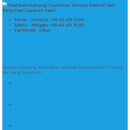
Silahkan Hubungi Customer Service Kami Di Jam
Kerja Dan Layanan Kami
Senin - Juma'at : 08.00 s/d 21.00
Sabtu - Minggu : 08.00 s/d 16.00
Tgl Merah : Libur
Copyright © BINTANG ANTIK SEJAHTERA 2022 - All Rights
Reserved
Kontak Kami
Apabila ada yang ditanyakan, silahkan hubungi kami melalui
kontak di bawah ini.
Hotline
081554917900
Whatsapp
081230144751
Email