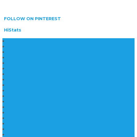
FOLLOW ON PINTEREST
HiStats
Daftar Harga Lantai Marmer Per Meter
Lantai Marmer Import
Lantai Marmer
Lantai Mamer Kawi Tulungagung
Marmer Lantai Tulungagung
Jual Marmer Harga Murah
Jual Lantai Batu Marmer
Marble Lantai | Harga Marble Lantai
Contoh Lantai Granit Mewah
Lantai Marmer Tulungagung
Lantai Granit Slab
Lantai Motif Marmer
Lantai Motif Mewah
Lantai Motif Marmer Tulungagung
Motif Lantai Marmer
Jenis Marmer Tulungagung
Meja Marmer Tulungagung
Asbak Marmer Modifikasi