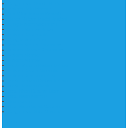
Harga Nisan Granite Berfoto
Makam Batu Marmer
Jual Kijing Makam Keramik
Harga Makam Model Kristiani
Kijing Makam Sederhana
Makam Marmer Kristen
Makam Kristen Salib
Kijing Makam Granit
Makam Kristen Perjamuan
Makam Marmer Perjamuan
Makam Marmer
Makam Marmer
Model Makam Kristen Terbaru
Makam Kristen Minimalis
Makam Konstruksi Besi
Model Makam Kristen Terbaru
Model Makam Granit
Batu Nisan Kuburan Islam
Batu Nisan Marmer
Nisan Granit
Batu Nisan Granit Custom
Harga Nisan Batu Marmer
SUPPORT