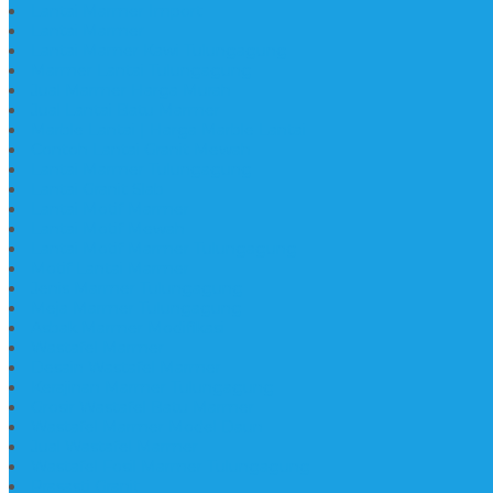
Lantai Marmer Import
Lantai Marmer
Lantai Mamer Kawi Tulungagung
Marmer Lantai Tulungagung
Jual Marmer Harga Murah
Jual Lantai Batu Marmer
Marble Lantai | Harga Marble Lantai
Contoh Lantai Granit Mewah
Lantai Marmer Tulungagung
Lantai Granit Slab
Lantai Motif Marmer
Lantai Motif Mewah
Lantai Motif Marmer Tulungagung
Motif Lantai Marmer
Jenis Marmer Tulungagung
Meja Marmer Tulungagung
Asbak Marmer Modifikasi
Wastafel Marmer
Desain Wastafel Marmer
Kerajinan Marmer Tulungagung
Grosir Wastafel Batu Marmer
Wastafel Marmer Model Daun
Jual Wastafel Marmer
Wastafel Fosil Marmer Tulungagung
Prasasti Granit