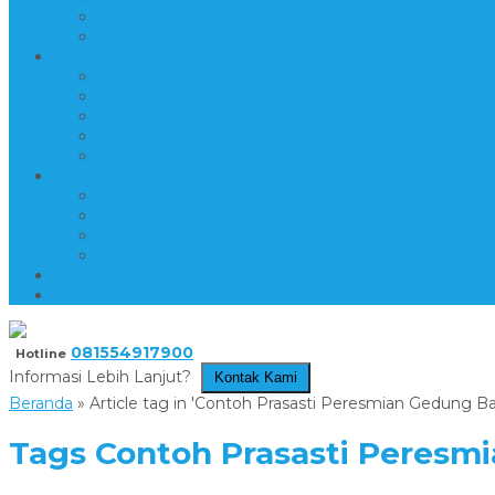
PRODUK MOTIF INLAY
PRODUK NISAN-TOMBSTONE
PRODUK 4
PRODUK PATUNG DAN RELIEF
PRODUK PEDESTAL DAN BATH TUB
PRODUK PEN HOLDER
PRODUK PRASASTI DAN NAMEBOARD
PRODUK SOUVENIR
PRODUK 5
PRODUK TROPHY PIALA
PRODUK VANDEL DAN PLAKAT
PRODUK WALL CLADDING
PRODUK WASTAFEL
KATALOG PRODUK
DAFTAR ISI
081554917900
Hotline
Informasi Lebih Lanjut?
Kontak Kami
Beranda
»
Article tag in 'Contoh Prasasti Peresmian Gedung 
Tags
Contoh Prasasti Peresm