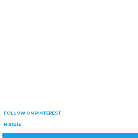
FOLLOW ON PINTEREST
HiStats
Daftar Harga Lantai Marmer Per Meter