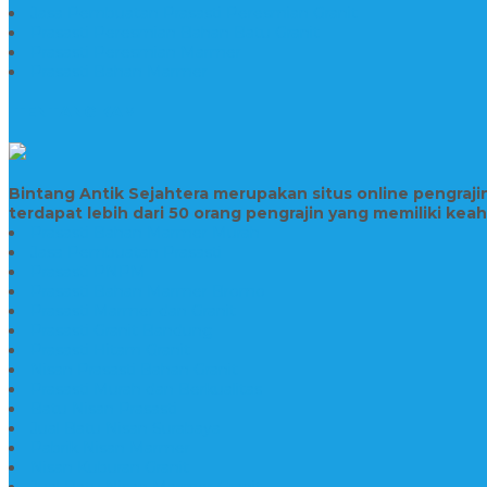
Jasa Pembuatan Prasasti Peresmian Granit
Prasasti Peresmian Bahan Batu Granit
Prasasti Peresmian Marmer
Prasasti Bahan Marmer
TENTANG KAMI
Bintang Antik Sejahtera merupakan situs online pengraj
terdapat lebih dari 50 orang pengrajin yang memiliki kea
Prasasti Bahan Marmer Murah
Jasa Pembuatan Prasasti
Prasasti PNPM
Prasasti Bahan Marmer Bromo
Prasasti Marmer dan Granit
Prasasti Granit Bandung
Prasasti Hitam Granit
Nisan Prasasti Bahan Granit
Prasasti Murah dan Berkualitas
Batu Nisan Prasasti
Jual Batu Nisan Surabaya
Pabrik Nisan Marmer
Nisan Kuburan Granit
Jual Batu Nisan Marmer Granit