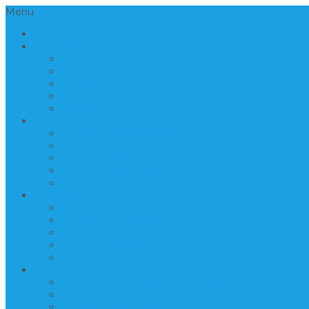
Menu
BERANDA
INFORMASI
Tentang Kami
Cara Pemesanan
Kontak Kami
Lokasi Kami
Company Profil
PRODUK 1
PRODUK ANEKA TERASO
PRODUK BATU FOSIL
PRODUK BATU KALI
PRODUK BATU SIKAT
PRODUK KERAJINAN
PRODUK 2
PRODUK LANTAI DAN DINDING
PRODUK LIST BEVEL
PRODUK MAKAM MEWAH
PRODUK MAKAM STANDARD
PRODUK MARMER BAKAR
PRODUK 3
PRODUK MATERIAL BANGUNAN
PRODUK MEJA DAN KURSI
PRODUK MIX LOGAM