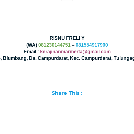
RISNU FRELI Y
(WA)
081230144751
–
081554917900
Email :
kerajinanmarmerta@gmail.com
35, Blumbang, Ds. Campurdarat, Kec. Campurdarat, Tulunga
Share This :
Facebook
WhatsApp