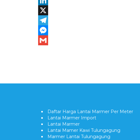
Daftar Harga Lantai Marmer Per Meter
Lantai Marmer Import
Lantai Marmer
Lantai Mamer Kawi Tulungagung
Marmer Lantai Tulungagung