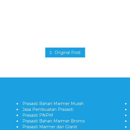
Pinterest
LinkedIn
X
Telegram
Messenger
Gmail
Original Post
Prasasti Bahan Marmer Murah
Jasa Pembuatan Prasasti
Prasasti PNPM
Prasasti Bahan Marmer Bromo
Prasasti Marmer dan Granit