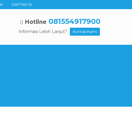
UK
DAFTAR ISI
081554917900
Hotline
Informasi Lebih Lanjut?
Kontak Kami