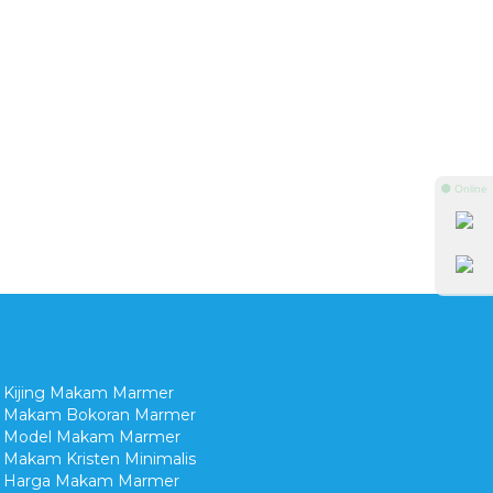
⚫ Online
Kijing Makam Marmer
Makam Bokoran Marmer
Model Makam Marmer
Makam Kristen Minimalis
Harga Makam Marmer