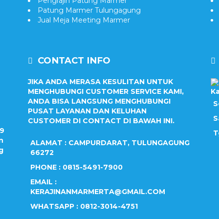
Pengrajin Patung Marmer
Patung Marmer Tulungagung
Jual Meja Meeting Marmer
CONTACT INFO
JIKA ANDA MERASA KESULITAN UNTUK
MENGHUBUNGI CUSTOMER SERVICE KAMI,
Ka
ANDA BISA LANGSUNG MENGHUBUNGI
S
PUSAT LAYANAN DAN KELUHAN
S
CUSTOMER DI CONTACT DI BAWAH INI.
09
T
n
ALAMAT : CAMPURDARAT, TULUNGAGUNG
g
66272
PHONE : 0815-5491-7900
EMAIL :
KERAJINANMARMERTA@GMAIL.COM
WHATSAPP : 0812-3014-4751