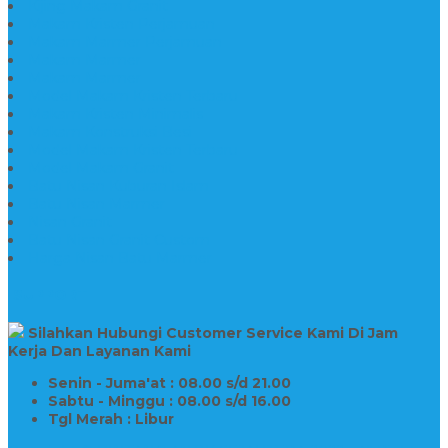
Kijing Makam Granit
Makam Kristen Perjamuan
Makam Marmer Perjamuan
Makam Marmer
Makam Marmer
Model Makam Kristen Terbaru
Makam Kristen Minimalis
Makam Konstruksi Besi
Model Makam Kristen Terbaru
Model Makam Granit
Batu Nisan Kuburan Islam
Batu Nisan Marmer
Nisan Granit
Batu Nisan Granit Custom
Harga Nisan Batu Marmer
SUPPORT
Silahkan Hubungi Customer Service Kami Di Jam
Kerja Dan Layanan Kami
Senin - Juma'at : 08.00 s/d 21.00
Sabtu - Minggu : 08.00 s/d 16.00
Tgl Merah : Libur