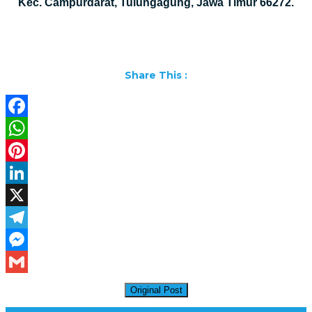
Kec. Campurdarat, Tulungagung, Jawa Timur 66272.
Share This :
Facebook
WhatsApp
Pinterest
LinkedIn
X
Telegram
Messenger
Gmail
Original Post