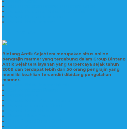
Prasasti Granit
Jasa Pembuatan Prasasti Peresmian Granit
Prasasti Peresmian Bahan Batu Granit
Prasasti Peresmian Marmer
Prasasti Bahan Marmer
TENTANG KAMI
Bintang Antik Sejahtera merupakan situs online
pengrajin marmer yang tergabung dalam Group Bintang
Antik Sejahtera layanan yang terpercaya sejak tahun
2009 dan terdapat lebih dari 50 orang pengrajin yang
memiliki keahlian tersendiri dibidang pengolahan
marmer.
Prasasti Bahan Marmer Murah
Jasa Pembuatan Prasasti
Prasasti PNPM
Prasasti Bahan Marmer Bromo
Prasasti Marmer dan Granit
Prasasti Granit Bandung
Prasasti Hitam Granit
Nisan Prasasti Bahan Granit
Prasasti Murah dan Berkualitas