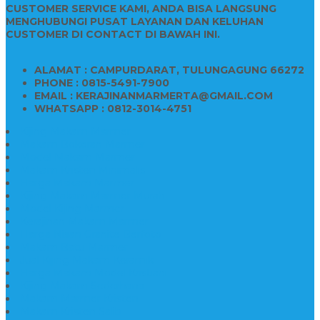
CUSTOMER SERVICE KAMI, ANDA BISA LANGSUNG
MENGHUBUNGI PUSAT LAYANAN DAN KELUHAN
CUSTOMER DI CONTACT DI BAWAH INI.
ALAMAT : CAMPURDARAT, TULUNGAGUNG 66272
PHONE : 0815-5491-7900
EMAIL : KERAJINANMARMERTA@GMAIL.COM
WHATSAPP : 0812-3014-4751
Kijing Makam Marmer
Makam Bokoran Marmer
Model Makam Marmer
Makam Kristen Minimalis
Harga Makam Marmer
Kijing Makam Marmer Murah
Model Kijing Marmer
Kerajinan Makam Marmer
Harga Nisan Granite Berfoto
Makam Batu Marmer
Jual Kijing Makam Keramik
Harga Makam Model Kristiani
Kijing Makam Sederhana
Makam Marmer Kristen
Makam Kristen Salib