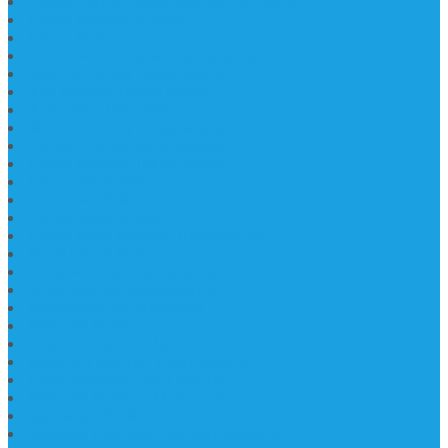
Daftar Harga Lantai Marmer Per Meter
Lantai Marmer Import
Lantai Marmer
Lantai Mamer Kawi Tulungagung
Marmer Lantai Tulungagung
Jual Marmer Harga Murah
Jual Lantai Batu Marmer
Marble Lantai | Harga Marble Lantai
Contoh Lantai Granit Mewah
Lantai Marmer Tulungagung
Lantai Granit Slab
Lantai Motif Marmer
Lantai Motif Mewah
Lantai Motif Marmer Tulungagung
Motif Lantai Marmer
Jenis Marmer Tulungagung
Meja Marmer Tulungagung
Asbak Marmer Modifikasi
Wastafel Marmer
Desain Wastafel Marmer
Kerajinan Marmer Tulungagung
Grosir Wastafel Batu Marmer
Wastafel Marmer Model Daun
Jual Wastafel Marmer
Wastafel Fosil Marmer Tulungagung