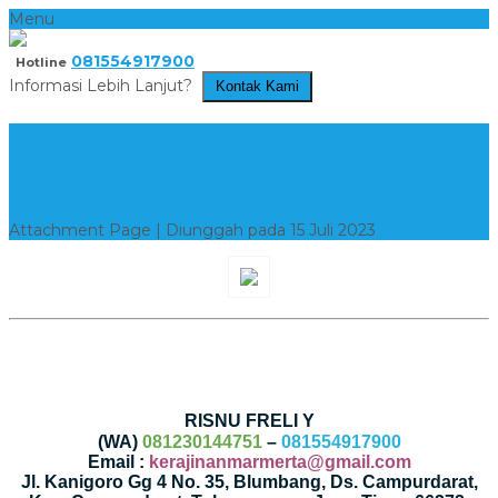
Menu
081554917900
Hotline
Informasi Lebih Lanjut?
Kontak Kami
KERAJINAN MARMER
MEWAH (17)
Attachment Page | Diunggah pada 15 Juli 2023
RISNU FRELI Y
(WA)
081230144751
–
081554917900
Email :
kerajinanmarmerta@gmail.com
Jl. Kanigoro Gg 4 No. 35, Blumbang, Ds. Campurdarat,