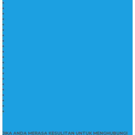
Batu Nisan Prasasti
Jual Batu Nisan Surabaya
Pabrik Nisan Marmer
Nisan Kuburan Granit
Jual Batu Nisan Marmer Granit
Batu Nisan Marmer & Granit
Batu Nisan Marmer
Nisan Marmer Kombinasi
Aneka Batu Nisan Batu Alam
Papan Nama Kantor Desa
Jual Prasasti Nameboard Granit
Papan Nama Meja Ukir Bahan Onyx
Papan Nama Meja Kantor
Plang Nama Sekolah Marmer
Contoh Papan Nama Kantor
Pengrajin Prasasti Granit
Papan Nama Granit Kaligrafi
Patung Marmer Malaikat
Pengrajin Patung Marmer
Patung Marmer Tulungagung
Jual Meja Meeting Marmer
CONTACT INFO
JIKA ANDA MERASA KESULITAN UNTUK MENGHUBUNGI