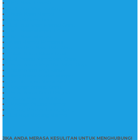
Batu Nisan Prasasti
Jual Batu Nisan Surabaya
Pabrik Nisan Marmer
Nisan Kuburan Granit
Jual Batu Nisan Marmer Granit
Batu Nisan Marmer & Granit
Batu Nisan Marmer
Nisan Marmer Kombinasi
Aneka Batu Nisan Batu Alam
Papan Nama Kantor Desa
Jual Prasasti Nameboard Granit
Papan Nama Meja Ukir Bahan Onyx
Papan Nama Meja Kantor
Plang Nama Sekolah Marmer
Contoh Papan Nama Kantor
Pengrajin Prasasti Granit
Papan Nama Granit Kaligrafi
Patung Marmer Malaikat
Pengrajin Patung Marmer
Patung Marmer Tulungagung
Jual Meja Meeting Marmer
CONTACT INFO
JIKA ANDA MERASA KESULITAN UNTUK MENGHUBUNGI