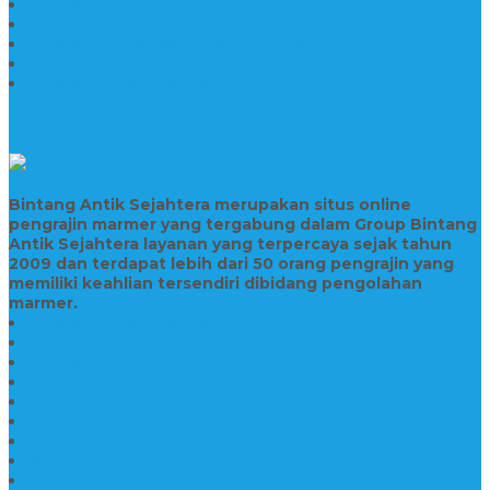
Prasasti Granit
Jasa Pembuatan Prasasti Peresmian Granit
Prasasti Peresmian Bahan Batu Granit
Prasasti Peresmian Marmer
Prasasti Bahan Marmer
TENTANG KAMI
Bintang Antik Sejahtera merupakan situs online
pengrajin marmer yang tergabung dalam Group Bintang
Antik Sejahtera layanan yang terpercaya sejak tahun
2009 dan terdapat lebih dari 50 orang pengrajin yang
memiliki keahlian tersendiri dibidang pengolahan
marmer.
Prasasti Bahan Marmer Murah
Jasa Pembuatan Prasasti
Prasasti PNPM
Prasasti Bahan Marmer Bromo
Prasasti Marmer dan Granit
Prasasti Granit Bandung
Prasasti Hitam Granit
Nisan Prasasti Bahan Granit
Prasasti Murah dan Berkualitas