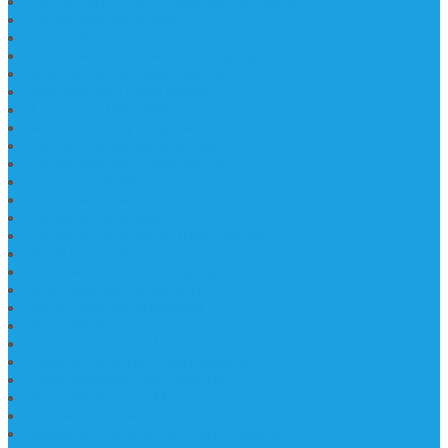
Daftar Harga Lantai Marmer Per Meter
Lantai Marmer Import
Lantai Marmer
Lantai Mamer Kawi Tulungagung
Marmer Lantai Tulungagung
Jual Marmer Harga Murah
Jual Lantai Batu Marmer
Marble Lantai | Harga Marble Lantai
Contoh Lantai Granit Mewah
Lantai Marmer Tulungagung
Lantai Granit Slab
Lantai Motif Marmer
Lantai Motif Mewah
Lantai Motif Marmer Tulungagung
Motif Lantai Marmer
Jenis Marmer Tulungagung
Meja Marmer Tulungagung
Asbak Marmer Modifikasi
Wastafel Marmer
Desain Wastafel Marmer
Kerajinan Marmer Tulungagung
Grosir Wastafel Batu Marmer
Wastafel Marmer Model Daun
Jual Wastafel Marmer
Wastafel Fosil Marmer Tulungagung