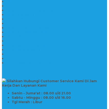
Kijing Makam Granit
Makam Kristen Perjamuan
Makam Marmer Perjamuan
Makam Marmer
Makam Marmer
Model Makam Kristen Terbaru
Makam Kristen Minimalis
Makam Konstruksi Besi
Model Makam Kristen Terbaru
Model Makam Granit
Batu Nisan Kuburan Islam
Batu Nisan Marmer
Nisan Granit
Batu Nisan Granit Custom
Harga Nisan Batu Marmer
SUPPORT
Silahkan Hubungi Customer Service Kami Di Jam
Kerja Dan Layanan Kami
Senin - Juma'at : 08.00 s/d 21.00
Sabtu - Minggu : 08.00 s/d 16.00
Tgl Merah : Libur