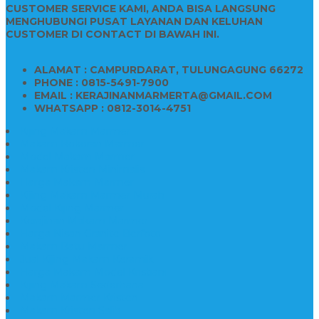
CUSTOMER SERVICE KAMI, ANDA BISA LANGSUNG
MENGHUBUNGI PUSAT LAYANAN DAN KELUHAN
CUSTOMER DI CONTACT DI BAWAH INI.
ALAMAT : CAMPURDARAT, TULUNGAGUNG 66272
PHONE : 0815-5491-7900
EMAIL : KERAJINANMARMERTA@GMAIL.COM
WHATSAPP : 0812-3014-4751
Kijing Makam Marmer
Makam Bokoran Marmer
Model Makam Marmer
Makam Kristen Minimalis
Harga Makam Marmer
Kijing Makam Marmer Murah
Model Kijing Marmer
Kerajinan Makam Marmer
Harga Nisan Granite Berfoto
Makam Batu Marmer
Jual Kijing Makam Keramik
Harga Makam Model Kristiani
Kijing Makam Sederhana
Makam Marmer Kristen
Makam Kristen Salib