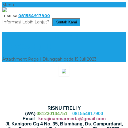
Menu
081554917900
Hotline
Informasi Lebih Lanjut?
Kontak Kami
KERAJINAN MARMER
MEWAH (11)
Attachment Page | Diunggah pada 15 Juli 2023
RISNU FRELI Y
(WA)
081230144751
–
081554917900
Email :
kerajinanmarmerta@gmail.com
Jl. Kanigoro Gg 4 No. 35, Blumbang, Ds. Campurdarat,