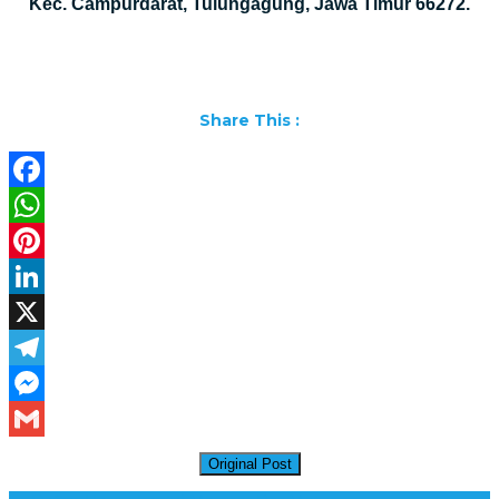
Kec. Campurdarat, Tulungagung, Jawa Timur 66272.
Share This :
Facebook
WhatsApp
Pinterest
LinkedIn
X
Telegram
Messenger
Gmail
Original Post