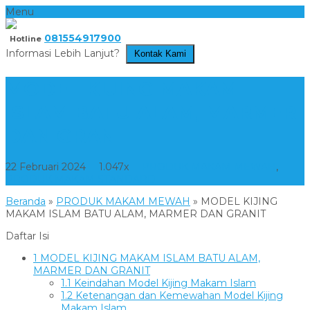
Menu
081554917900
Hotline
Informasi Lebih Lanjut?
Kontak Kami
MODEL KIJING MAKAM
ISLAM BATU ALAM, MARMER
DAN GRANIT
22 Februari 2024
1.047x
PRODUK MAKAM MEWAH
,
PRODUK MAKAM STANDARD
Beranda
»
PRODUK MAKAM MEWAH
»
MODEL KIJING
MAKAM ISLAM BATU ALAM, MARMER DAN GRANIT
Daftar Isi
1
MODEL KIJING MAKAM ISLAM BATU ALAM,
MARMER DAN GRANIT
1.1
Keindahan Model Kijing Makam Islam
1.2
Ketenangan dan Kemewahan Model Kijing
Makam Islam