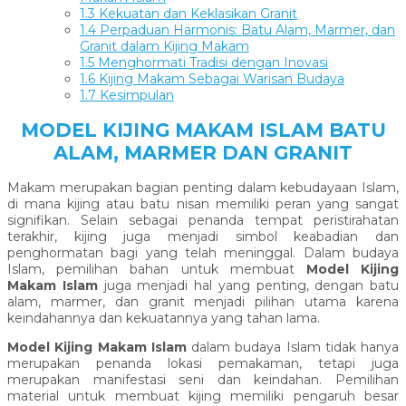
1.3
Kekuatan dan Keklasikan Granit
1.4
Perpaduan Harmonis: Batu Alam, Marmer, dan
Granit dalam Kijing Makam
1.5
Menghormati Tradisi dengan Inovasi
1.6
Kijing Makam Sebagai Warisan Budaya
1.7
Kesimpulan
MODEL KIJING MAKAM ISLAM BATU
ALAM, MARMER DAN GRANIT
Makam merupakan bagian penting dalam kebudayaan Islam,
di mana kijing atau batu nisan memiliki peran yang sangat
signifikan. Selain sebagai penanda tempat peristirahatan
terakhir, kijing juga menjadi simbol keabadian dan
penghormatan bagi yang telah meninggal. Dalam budaya
Islam, pemilihan bahan untuk membuat
Model Kijing
Makam Islam
juga menjadi hal yang penting, dengan batu
alam, marmer, dan granit menjadi pilihan utama karena
keindahannya dan kekuatannya yang tahan lama.
Model Kijing Makam Islam
dalam budaya Islam tidak hanya
merupakan penanda lokasi pemakaman, tetapi juga
merupakan manifestasi seni dan keindahan. Pemilihan
material untuk membuat kijing memiliki pengaruh besar