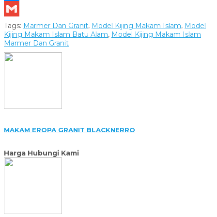
Messenger
Gmail
Tags:
Marmer Dan Granit
,
Model Kijing Makam Islam
,
Model
Kijing Makam Islam Batu Alam
,
Model Kijing Makam Islam
Marmer Dan Granit
MAKAM EROPA GRANIT BLACKNERRO
Harga Hubungi Kami