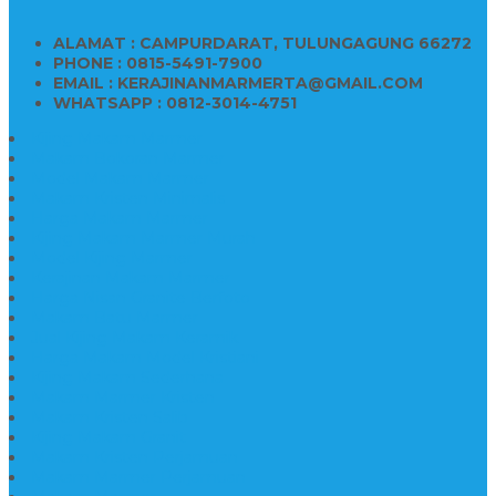
ALAMAT : CAMPURDARAT, TULUNGAGUNG 66272
PHONE : 0815-5491-7900
EMAIL : KERAJINANMARMERTA@GMAIL.COM
WHATSAPP : 0812-3014-4751
Kijing Makam Marmer
Makam Bokoran Marmer
Model Makam Marmer
Makam Kristen Minimalis
Harga Makam Marmer
Kijing Makam Marmer Murah
Model Kijing Marmer
Kerajinan Makam Marmer
Harga Nisan Granite Berfoto
Makam Batu Marmer
Jual Kijing Makam Keramik
Harga Makam Model Kristiani
Kijing Makam Sederhana
Makam Marmer Kristen
Makam Kristen Salib
Kijing Makam Granit
Makam Kristen Perjamuan
Makam Marmer Perjamuan