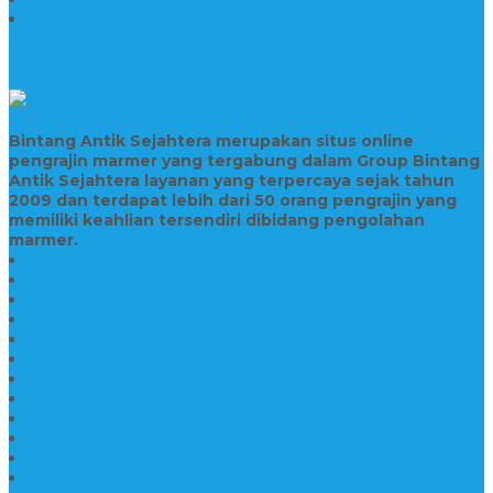
Prasasti Bahan Marmer
TENTANG KAMI
Bintang Antik Sejahtera merupakan situs online
pengrajin marmer yang tergabung dalam Group Bintang
Antik Sejahtera layanan yang terpercaya sejak tahun
2009 dan terdapat lebih dari 50 orang pengrajin yang
memiliki keahlian tersendiri dibidang pengolahan
marmer.
Prasasti Bahan Marmer Murah
Jasa Pembuatan Prasasti
Prasasti PNPM
Prasasti Bahan Marmer Bromo
Prasasti Marmer dan Granit
Prasasti Granit Bandung
Prasasti Hitam Granit
Nisan Prasasti Bahan Granit
Prasasti Murah dan Berkualitas
Batu Nisan Prasasti
Jual Batu Nisan Surabaya
Pabrik Nisan Marmer