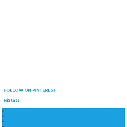
FOLLOW ON PINTEREST
HiStats
Daftar Harga Lantai Marmer Per Meter
Lantai Marmer Import
Lantai Marmer
Lantai Mamer Kawi Tulungagung