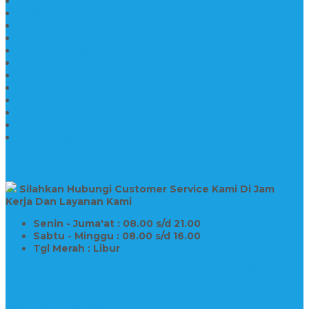
Makam Marmer
Makam Marmer
Model Makam Kristen Terbaru
Makam Kristen Minimalis
Makam Konstruksi Besi
Model Makam Kristen Terbaru
Model Makam Granit
Batu Nisan Kuburan Islam
Batu Nisan Marmer
Nisan Granit
Batu Nisan Granit Custom
Harga Nisan Batu Marmer
SUPPORT
Silahkan Hubungi Customer Service Kami Di Jam
Kerja Dan Layanan Kami
Senin - Juma'at : 08.00 s/d 21.00
Sabtu - Minggu : 08.00 s/d 16.00
Tgl Merah : Libur
Copyright © BINTANG ANTIK SEJAHTERA 2022 - All Rights
Reserved