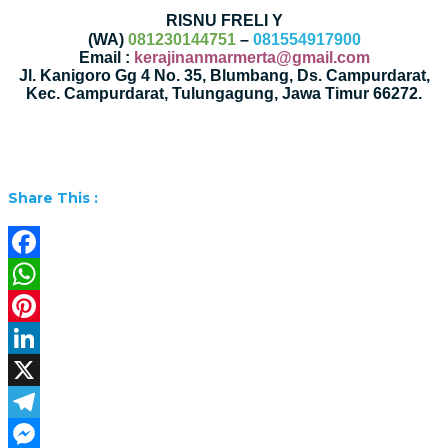
RISNU FRELI Y
(WA)
081230144751
–
081554917900
Email :
kerajinanmarmerta@gmail.com
Jl. Kanigoro Gg 4 No. 35, Blumbang, Ds. Campurdarat,
Kec. Campurdarat, Tulungagung, Jawa Timur 66272.
Share This :
Facebook
WhatsApp
Pinterest
LinkedIn
X
Telegram