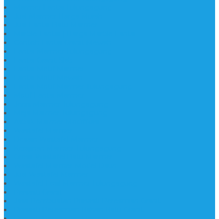
Marmer Lantai Tulungagung
Jual Marmer Harga Murah
Jual Lantai Batu Marmer
Marble Lantai | Harga Marble Lantai
Contoh Lantai Granit Mewah
Lantai Marmer Tulungagung
Lantai Granit Slab
Lantai Motif Marmer
Lantai Motif Mewah
Lantai Motif Marmer Tulungagung
Motif Lantai Marmer
Jenis Marmer Tulungagung
Meja Marmer Tulungagung
Asbak Marmer Modifikasi
Wastafel Marmer
Desain Wastafel Marmer
Kerajinan Marmer Tulungagung
Grosir Wastafel Batu Marmer
Wastafel Marmer Model Daun
Jual Wastafel Marmer
Wastafel Fosil Marmer Tulungagung
Prasasti Granit
Jasa Pembuatan Prasasti Peresmian Granit
Prasasti Peresmian Bahan Batu Granit
Prasasti Peresmian Marmer