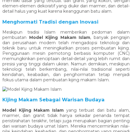
memiliki dasar yang terbuat dari granit yang kokoh, dengan
elemen-elemen dekoratif yang diukir dari marmer, dan detail-
detail halus yang kuat karena keanggunan batu alam.
Menghormati Tradisi dengan Inovasi
Meskipun tradisi Islam memberikan pedoman dalam
pembuatan
Model Kijing Makam Islam
, banyak pengrajin
dan perusahaan modern telah mengadopsi teknologi dan
teknik baru untuk meningkatkan proses pembuatan kijing.
Penggunaan mesin pemotong berbasis komputer (CNC)
memungkinkan penciptaan detail-detail yang lebih rumit dan
presisi yang tinggi dalam ukiran. Namun demikian, meskipun
teknologi telah berkembang, nilai-nilai tradisional seperti
keindahan, keabadian, dan penghormatan tetap menjadi
fokus utama dalam pembuatan kijing makam Islam.
Kijing Makam Sebagai Warisan Budaya
Model Kijing Makam Islam
yang terbuat dari batu alam,
marmer, dan granit tidak hanya sekadar penanda tempat
peristirahatan terakhir, tetapi juga merupakan bagian penting
dari warisan budaya umat Islam. Mereka mencerminkan nilai-
nilai keindahan, keabadian, dan penghormatan yang menjadi