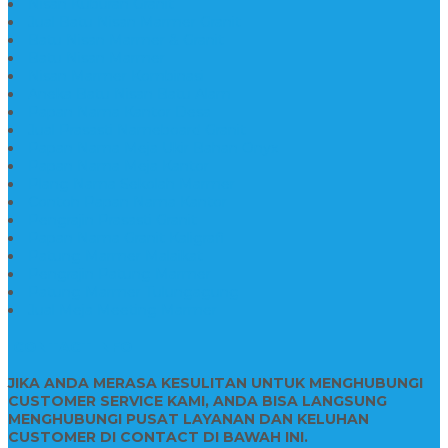
Nisan Kuburan Granit
Jual Batu Nisan Marmer Granit
Batu Nisan Marmer & Granit
Batu Nisan Marmer
Nisan Marmer Kombinasi
Aneka Batu Nisan Batu Alam
Papan Nama Kantor Desa
Jual Prasasti Nameboard Granit
Papan Nama Meja Ukir Bahan Onyx
Papan Nama Meja Kantor
Plang Nama Sekolah Marmer
Contoh Papan Nama Kantor
Pengrajin Prasasti Granit
Papan Nama Granit Kaligrafi
Patung Marmer Malaikat
Pengrajin Patung Marmer
Patung Marmer Tulungagung
Jual Meja Meeting Marmer
CONTACT INFO
JIKA ANDA MERASA KESULITAN UNTUK MENGHUBUNGI
CUSTOMER SERVICE KAMI, ANDA BISA LANGSUNG
MENGHUBUNGI PUSAT LAYANAN DAN KELUHAN
CUSTOMER DI CONTACT DI BAWAH INI.