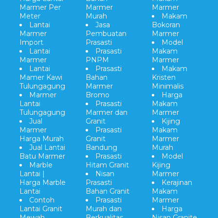
Marmer Per
Marmer
Marmer
Meter
Murah
Makam
Lantai
Jasa
Bokoran
Marmer
Pembuatan
Marmer
Import
Prasasti
Model
Lantai
Prasasti
Makam
Marmer
PNPM
Marmer
Lantai
Prasasti
Makam
Mamer Kawi
Bahan
Kristen
Tulungagung
Marmer
Minimalis
Marmer
Bromo
Harga
Lantai
Prasasti
Makam
Tulungagung
Marmer dan
Marmer
Jual
Granit
Kijing
Marmer
Prasasti
Makam
Harga Murah
Granit
Marmer
Jual Lantai
Bandung
Murah
Batu Marmer
Prasasti
Model
Marble
Hitam Granit
Kijing
Lantai |
Nisan
Marmer
Harga Marble
Prasasti
Kerajinan
Lantai
Bahan Granit
Makam
Contoh
Prasasti
Marmer
Lantai Granit
Murah dan
Harga
Mewah
Berkualitas
Nisan Granite