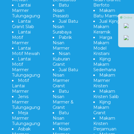
Lantai
Batu
Berfoto
Marmer
Nisan
Makam
Tulungagung
Prasasti
Batu Marmer
⚫ Online
Lantai
Jual Batu
Jual Kijing
Granit Slab
Nisan
Makam
Lantai
Surabaya
Keramik
Motif
Pabrik
Harga
Marmer
Nisan
Makam
Lantai
Marmer
Model
Motif Mewah
Nisan
Kristiani
Lantai
Kuburan
Kijing
Motif
Granit
Makam
Marmer
Jual Batu
Sederhana
Tulungagung
Nisan
Makam
Motif
Marmer
Marmer
Lantai
Granit
Kristen
Marmer
Batu
Makam
Jenis
Nisan
Kristen Salib
Marmer
Marmer &
Kijing
Tulungagung
Granit
Makam
Meja
Batu
Granit
Marmer
Nisan
Makam
Tulungagung
Marmer
Kristen
Asbak
Nisan
Perjamuan