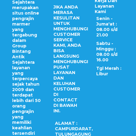
Kerja Dan
Sejahtera
Layanan
JIKA ANDA
merupakan
Kami
MERASA
situs online
KESULITAN
pengrajin
Senin -
UNTUK
marmer
Juma'at :
MENGHUBUNGI
yang
08.00 s/d
CUSTOMER
tergabung
21.00
SERVICE
dalam
Sabtu -
KAMI, ANDA
Group
Minggu :
BISA
Bintang
08.00 s/d
LANGSUNG
Antik
16.00
MENGHUBUNGI
Sejahtera
PUSAT
layanan
Tgl Merah :
LAYANAN
yang
Libur
DAN
terpercaya
KELUHAN
sejak tahun
CUSTOMER
2009 dan
DI
terdapat
CONTACT
lebih dari 50
DI BAWAH
orang
INI.
pengrajin
yang
memiliki
ALAMAT :
keahlian
CAMPURDARAT,
tersendiri
TULUNGAGUNG