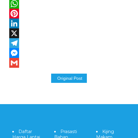
Facebook
WhatsApp
Pinterest
LinkedIn
X
Telegram
Messenger
Gmail
Original Post
Daftar
Prasasti
Kijing
Harga Lantai
Bahan
Makam