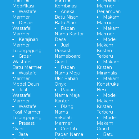
Marmer
Marmer
Makam
Modifikasi
Kombinasi
Marmer
Wastafel
Aneka
Perjamuan
Marmer
Batu Nisan
Makam
Desain
Batu Alam
Marmer
Wastafel
Papan
Makam
Marmer
Nama Kantor
Marmer
Kerajinan
Desa
Model
Marmer
Jual
Makam
Tulungagung
Prasasti
Kristen
Grosir
Nameboard
Terbaru
Wastafel
Granit
Makam
Batu Marmer
Papan
Kristen
Wastafel
Nama Meja
Minimalis
Marmer
Ukir Bahan
Makam
Model Daun
Onyx
Konstruksi
Jual
Papan
Besi
Wastafel
Nama Meja
Model
Marmer
Kantor
Makam
Wastafel
Plang
Kristen
Fosil Marmer
Nama
Terbaru
Tulungagung
Sekolah
Model
Prasasti
Marmer
Makam
Granit
Contoh
Granit
Jasa
Papan Nama
Batu