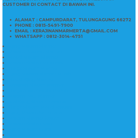
CUSTOMER DI CONTACT DI BAWAH INI.
ALAMAT : CAMPURDARAT, TULUNGAGUNG 66272
PHONE : 0815-5491-7900
EMAIL : KERAJINANMARMERTA@GMAIL.COM
WHATSAPP : 0812-3014-4751
Kijing Makam Marmer
Makam Bokoran Marmer
Model Makam Marmer
Makam Kristen Minimalis
Harga Makam Marmer
Kijing Makam Marmer Murah
Model Kijing Marmer
Kerajinan Makam Marmer
Harga Nisan Granite Berfoto
Makam Batu Marmer
Jual Kijing Makam Keramik
Harga Makam Model Kristiani
Kijing Makam Sederhana
Makam Marmer Kristen
Makam Kristen Salib
Kijing Makam Granit
Makam Kristen Perjamuan