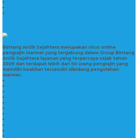
Prasasti Peresmian Bahan Batu Granit
Prasasti Peresmian Marmer
Prasasti Bahan Marmer
TENTANG KAMI
Bintang Antik Sejahtera merupakan situs online
pengrajin marmer yang tergabung dalam Group Bintang
Antik Sejahtera layanan yang terpercaya sejak tahun
2009 dan terdapat lebih dari 50 orang pengrajin yang
memiliki keahlian tersendiri dibidang pengolahan
marmer.
Prasasti Bahan Marmer Murah
Jasa Pembuatan Prasasti
Prasasti PNPM
Prasasti Bahan Marmer Bromo
Prasasti Marmer dan Granit
Prasasti Granit Bandung
Prasasti Hitam Granit
Nisan Prasasti Bahan Granit
Prasasti Murah dan Berkualitas
Batu Nisan Prasasti
Jual Batu Nisan Surabaya