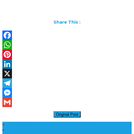
Share This :
Facebook
WhatsApp
Pinterest
LinkedIn
X
Telegram
Messenger
Gmail
Original Post
Daftar Harga Lantai Marmer Per Meter
Lantai Marmer Import