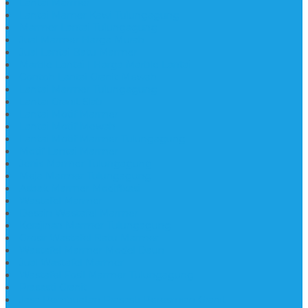
Lantai Marmer
Lantai Mamer Kawi Tulungagung
Marmer Lantai Tulungagung
Jual Marmer Harga Murah
Jual Lantai Batu Marmer
Marble Lantai | Harga Marble Lantai
Contoh Lantai Granit Mewah
Lantai Marmer Tulungagung
Lantai Granit Slab
Lantai Motif Marmer
Lantai Motif Mewah
Lantai Motif Marmer Tulungagung
Motif Lantai Marmer
Jenis Marmer Tulungagung
Meja Marmer Tulungagung
Asbak Marmer Modifikasi
Wastafel Marmer
Desain Wastafel Marmer
Kerajinan Marmer Tulungagung
Grosir Wastafel Batu Marmer
Wastafel Marmer Model Daun
Jual Wastafel Marmer
Wastafel Fosil Marmer Tulungagung
Prasasti Granit
Jasa Pembuatan Prasasti Peresmian Granit