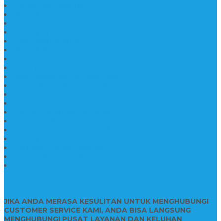
Pabrik Nisan Marmer
Nisan Kuburan Granit
Jual Batu Nisan Marmer Granit
Batu Nisan Marmer & Granit
Batu Nisan Marmer
Nisan Marmer Kombinasi
Aneka Batu Nisan Batu Alam
Papan Nama Kantor Desa
Jual Prasasti Nameboard Granit
Papan Nama Meja Ukir Bahan Onyx
Papan Nama Meja Kantor
Plang Nama Sekolah Marmer
Contoh Papan Nama Kantor
Pengrajin Prasasti Granit
Papan Nama Granit Kaligrafi
Patung Marmer Malaikat
Pengrajin Patung Marmer
Patung Marmer Tulungagung
Jual Meja Meeting Marmer
CONTACT INFO
JIKA ANDA MERASA KESULITAN UNTUK MENGHUBUNGI
CUSTOMER SERVICE KAMI, ANDA BISA LANGSUNG
MENGHUBUNGI PUSAT LAYANAN DAN KELUHAN