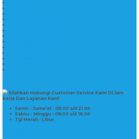
Makam Marmer Perjamuan
Makam Marmer
Makam Marmer
Model Makam Kristen Terbaru
Makam Kristen Minimalis
Makam Konstruksi Besi
Model Makam Kristen Terbaru
Model Makam Granit
Batu Nisan Kuburan Islam
Batu Nisan Marmer
Nisan Granit
Batu Nisan Granit Custom
Harga Nisan Batu Marmer
SUPPORT
Silahkan Hubungi Customer Service Kami Di Jam
Kerja Dan Layanan Kami
Senin - Juma'at : 08.00 s/d 21.00
Sabtu - Minggu : 08.00 s/d 16.00
Tgl Merah : Libur
Copyright © BINTANG ANTIK SEJAHTERA 2022 - All Rights
Reserved