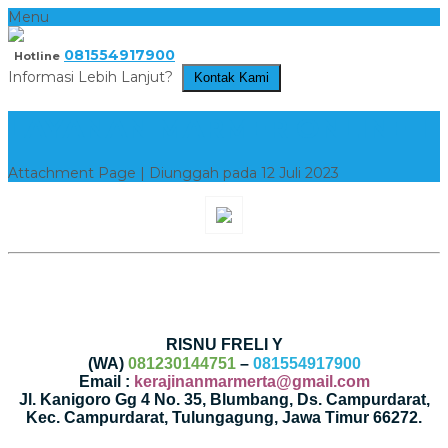
Menu
081554917900
Hotline
Informasi Lebih Lanjut?
Kontak Kami
LAYANAN MARMER ONLINE 1
Attachment Page | Diunggah pada 12 Juli 2023
RISNU FRELI Y
(WA)
081230144751
–
081554917900
Email :
kerajinanmarmerta@gmail.com
Jl. Kanigoro Gg 4 No. 35, Blumbang, Ds. Campurdarat,
Kec. Campurdarat, Tulungagung, Jawa Timur 66272.