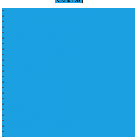
Original Post
Daftar Harga Lantai Marmer Per Meter
Lantai Marmer Import
Lantai Marmer
Lantai Mamer Kawi Tulungagung
Marmer Lantai Tulungagung
Jual Marmer Harga Murah
Jual Lantai Batu Marmer
Marble Lantai | Harga Marble Lantai
Contoh Lantai Granit Mewah
Lantai Marmer Tulungagung
Lantai Granit Slab
Lantai Motif Marmer
Lantai Motif Mewah
Lantai Motif Marmer Tulungagung
Motif Lantai Marmer
Jenis Marmer Tulungagung
Meja Marmer Tulungagung
Asbak Marmer Modifikasi
Wastafel Marmer
Desain Wastafel Marmer
Kerajinan Marmer Tulungagung
Grosir Wastafel Batu Marmer
Wastafel Marmer Model Daun
Jual Wastafel Marmer