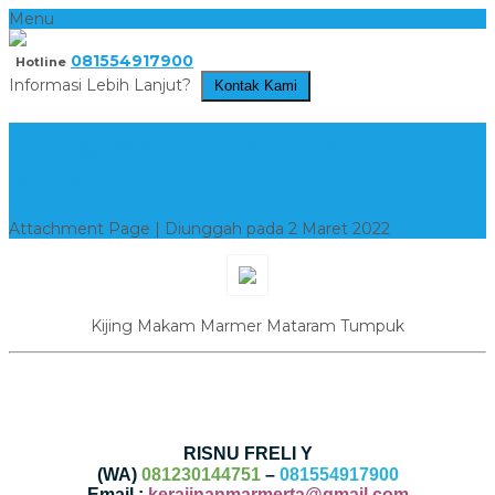
Menu
081554917900
Hotline
Informasi Lebih Lanjut?
Kontak Kami
Kijing Makam Marmer
Mataram Tumpuk
Attachment Page | Diunggah pada 2 Maret 2022
Kijing Makam Marmer Mataram Tumpuk
RISNU FRELI Y
(WA)
081230144751
–
081554917900
Email :
kerajinanmarmerta@gmail.com