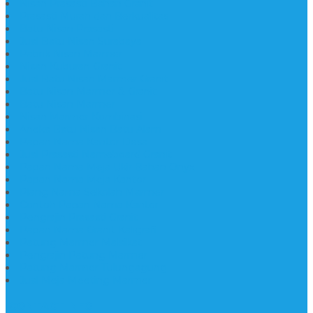
Nisan Prasasti Bahan Granit
Prasasti Murah dan Berkualitas
Batu Nisan Prasasti
Jual Batu Nisan Surabaya
Pabrik Nisan Marmer
Nisan Kuburan Granit
Jual Batu Nisan Marmer Granit
Batu Nisan Marmer & Granit
Batu Nisan Marmer
Nisan Marmer Kombinasi
Aneka Batu Nisan Batu Alam
Papan Nama Kantor Desa
Jual Prasasti Nameboard Granit
Papan Nama Meja Ukir Bahan Onyx
Papan Nama Meja Kantor
Plang Nama Sekolah Marmer
Contoh Papan Nama Kantor
Pengrajin Prasasti Granit
Papan Nama Granit Kaligrafi
Patung Marmer Malaikat
Pengrajin Patung Marmer
Patung Marmer Tulungagung
Jual Meja Meeting Marmer
CONTACT INFO