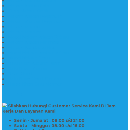
Makam Marmer Kristen
Makam Kristen Salib
Kijing Makam Granit
Makam Kristen Perjamuan
Makam Marmer Perjamuan
Makam Marmer
Makam Marmer
Model Makam Kristen Terbaru
Makam Kristen Minimalis
Makam Konstruksi Besi
Model Makam Kristen Terbaru
Model Makam Granit
Batu Nisan Kuburan Islam
Batu Nisan Marmer
Nisan Granit
Batu Nisan Granit Custom
Harga Nisan Batu Marmer
SUPPORT
Silahkan Hubungi Customer Service Kami Di Jam
Kerja Dan Layanan Kami
Senin - Juma'at : 08.00 s/d 21.00
Sabtu - Minggu : 08.00 s/d 16.00