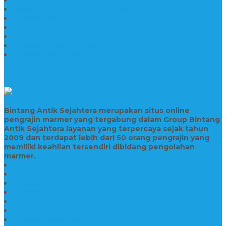
Wastafel Fosil Marmer Tulungagung
Prasasti Granit
Jasa Pembuatan Prasasti Peresmian Granit
Prasasti Peresmian Bahan Batu Granit
Prasasti Peresmian Marmer
Prasasti Bahan Marmer
TENTANG KAMI
Bintang Antik Sejahtera merupakan situs online
pengrajin marmer yang tergabung dalam Group Bintang
Antik Sejahtera layanan yang terpercaya sejak tahun
2009 dan terdapat lebih dari 50 orang pengrajin yang
memiliki keahlian tersendiri dibidang pengolahan
marmer.
Prasasti Bahan Marmer Murah
Jasa Pembuatan Prasasti
Prasasti PNPM
Prasasti Bahan Marmer Bromo
Prasasti Marmer dan Granit
Prasasti Granit Bandung
Prasasti Hitam Granit