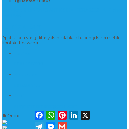
Tgl Merah : Libur
Copyright © BINTANG ANTIK SEJAHTERA 2022 - All Rights
Reserved
Kontak Kami
Apabila ada yang ditanyakan, silahkan hubungi kami melalui
kontak di bawah ini.
Hotline
081554917900
Whatsapp
081230144751
Email
kerajinanmarmerta@gmail.com
Facebook
WhatsApp
Pinterest
LinkedIn
X
⚫ Online
Telegram
Messenger
Gmail