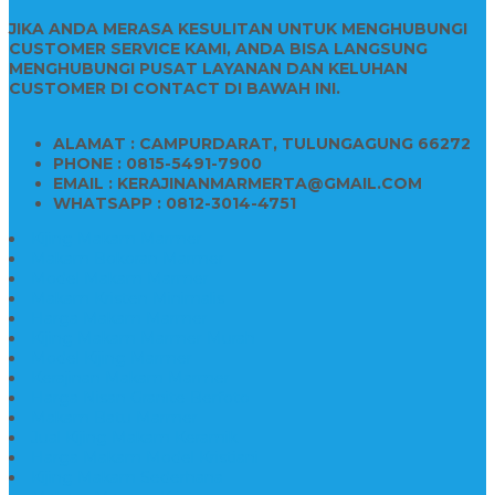
JIKA ANDA MERASA KESULITAN UNTUK MENGHUBUNGI
CUSTOMER SERVICE KAMI, ANDA BISA LANGSUNG
MENGHUBUNGI PUSAT LAYANAN DAN KELUHAN
CUSTOMER DI CONTACT DI BAWAH INI.
ALAMAT : CAMPURDARAT, TULUNGAGUNG 66272
PHONE : 0815-5491-7900
EMAIL : KERAJINANMARMERTA@GMAIL.COM
WHATSAPP : 0812-3014-4751
Kijing Makam Marmer
Makam Bokoran Marmer
Model Makam Marmer
Makam Kristen Minimalis
Harga Makam Marmer
Kijing Makam Marmer Murah
Model Kijing Marmer
Kerajinan Makam Marmer
Harga Nisan Granite Berfoto
Makam Batu Marmer
Jual Kijing Makam Keramik
Harga Makam Model Kristiani
Kijing Makam Sederhana