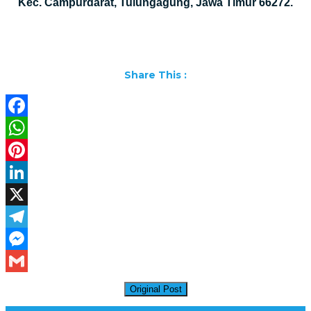
Kec. Campurdarat, Tulungagung, Jawa Timur 66272.
Share This :
Facebook
WhatsApp
Pinterest
LinkedIn
X
Telegram
Messenger
Gmail
Original Post