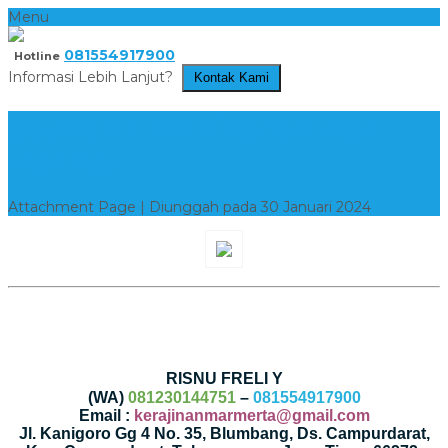
Menu
081554917900
Hotline
Informasi Lebih Lanjut?
Kontak Kami
Souvenir Pernikahan Dari
Marmer
Attachment Page | Diunggah pada 30 Januari 2024
RISNU FRELI Y
(WA)
081230144751
–
081554917900
Email :
kerajinanmarmerta@gmail.com
Jl. Kanigoro Gg 4 No. 35, Blumbang, Ds. Campurdarat,