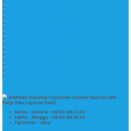
Kijing Makam Granit
Makam Kristen Perjamuan
Makam Marmer Perjamuan
Makam Marmer
Makam Marmer
Model Makam Kristen Terbaru
Makam Kristen Minimalis
Makam Konstruksi Besi
Model Makam Kristen Terbaru
Model Makam Granit
Batu Nisan Kuburan Islam
Batu Nisan Marmer
Nisan Granit
Batu Nisan Granit Custom
Harga Nisan Batu Marmer
SUPPORT
Silahkan Hubungi Customer Service Kami Di Jam
Kerja Dan Layanan Kami
Senin - Juma'at : 08.00 s/d 21.00
Sabtu - Minggu : 08.00 s/d 16.00
Tgl Merah : Libur