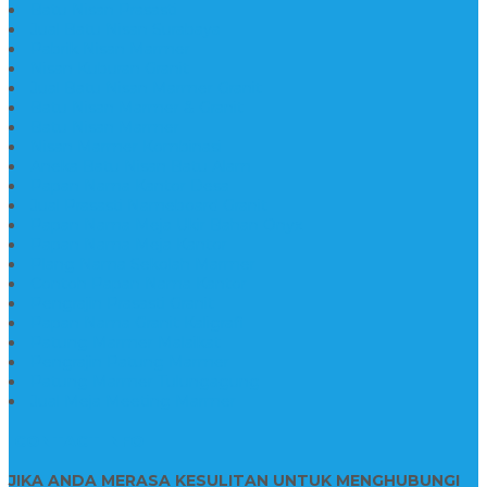
Batu Nisan Prasasti
Jual Batu Nisan Surabaya
Pabrik Nisan Marmer
Nisan Kuburan Granit
Jual Batu Nisan Marmer Granit
Batu Nisan Marmer & Granit
Batu Nisan Marmer
Nisan Marmer Kombinasi
Aneka Batu Nisan Batu Alam
Papan Nama Kantor Desa
Jual Prasasti Nameboard Granit
Papan Nama Meja Ukir Bahan Onyx
Papan Nama Meja Kantor
Plang Nama Sekolah Marmer
Contoh Papan Nama Kantor
Pengrajin Prasasti Granit
Papan Nama Granit Kaligrafi
Patung Marmer Malaikat
Pengrajin Patung Marmer
Patung Marmer Tulungagung
Jual Meja Meeting Marmer
CONTACT INFO
JIKA ANDA MERASA KESULITAN UNTUK MENGHUBUNGI