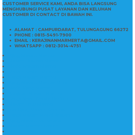
CUSTOMER SERVICE KAMI, ANDA BISA LANGSUNG
MENGHUBUNGI PUSAT LAYANAN DAN KELUHAN
CUSTOMER DI CONTACT DI BAWAH INI.
ALAMAT : CAMPURDARAT, TULUNGAGUNG 66272
PHONE : 0815-5491-7900
EMAIL : KERAJINANMARMERTA@GMAIL.COM
WHATSAPP : 0812-3014-4751
Kijing Makam Marmer
Makam Bokoran Marmer
Model Makam Marmer
Makam Kristen Minimalis
Harga Makam Marmer
Kijing Makam Marmer Murah
Model Kijing Marmer
Kerajinan Makam Marmer
Harga Nisan Granite Berfoto
Makam Batu Marmer
Jual Kijing Makam Keramik
Harga Makam Model Kristiani
Kijing Makam Sederhana
Makam Marmer Kristen
Makam Kristen Salib