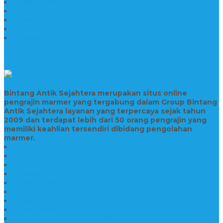
Prasasti Granit
Jasa Pembuatan Prasasti Peresmian Granit
Prasasti Peresmian Bahan Batu Granit
Prasasti Peresmian Marmer
Prasasti Bahan Marmer
TENTANG KAMI
Bintang Antik Sejahtera merupakan situs online
pengrajin marmer yang tergabung dalam Group Bintang
Antik Sejahtera layanan yang terpercaya sejak tahun
2009 dan terdapat lebih dari 50 orang pengrajin yang
memiliki keahlian tersendiri dibidang pengolahan
marmer.
Prasasti Bahan Marmer Murah
Jasa Pembuatan Prasasti
Prasasti PNPM
Prasasti Bahan Marmer Bromo
Prasasti Marmer dan Granit
Prasasti Granit Bandung
Prasasti Hitam Granit
Nisan Prasasti Bahan Granit
Prasasti Murah dan Berkualitas